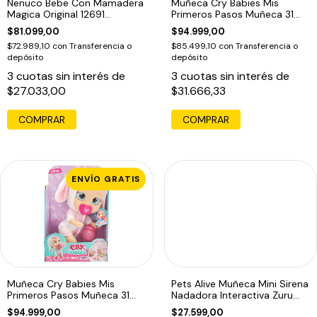
Nenuco Bebe Con Mamadera
Muñeca Cry Babies Mis
Magica Original 12691
Primeros Pasos Muñeca 31
Educando
Cm Muñeca
$81.099,00
$94.999,00
$72.989,10
con
Transferencia o
$85.499,10
con
Transferencia o
depósito
depósito
3
cuotas sin interés de
3
cuotas sin interés de
$27.033,00
$31.666,33
ENVÍO GRATIS
Muñeca Cry Babies Mis
Pets Alive Muñeca Mini Sirena
Primeros Pasos Muñeca 31
Nadadora Interactiva Zuru
Cm Muñeca
Rosa
$94.999,00
$27.599,00