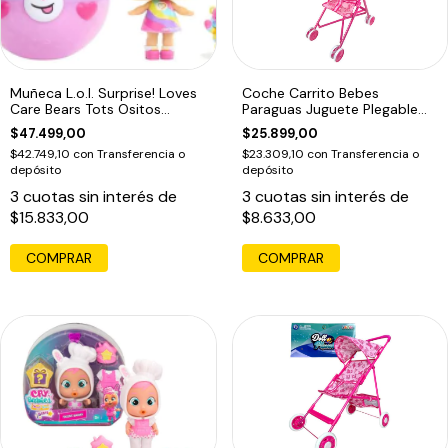
Muñeca L.o.l. Surprise! Loves
Coche Carrito Bebes
Care Bears Tots Ositos
Paraguas Juguete Plegable
Cariños
Paraguas
$47.499,00
$25.899,00
$42.749,10
con
Transferencia o
$23.309,10
con
Transferencia o
depósito
depósito
3
cuotas sin interés de
3
cuotas sin interés de
$15.833,00
$8.633,00