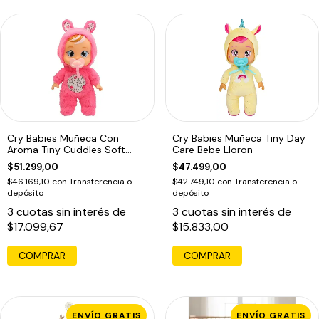
Cry Babies Muñeca Con
Cry Babies Muñeca Tiny Day
Aroma Tiny Cuddles Soft
Care Bebe Lloron
Scents
$51.299,00
$47.499,00
$46.169,10
con
Transferencia o
$42.749,10
con
Transferencia o
depósito
depósito
3
cuotas sin interés de
3
cuotas sin interés de
$17.099,67
$15.833,00
ENVÍO GRATIS
ENVÍO GRATIS