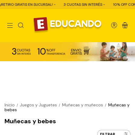
 EN SUCURSAL! -
3 CUOTAS SIN INTERÉS -
10% OFF CON TRANSFERENCI
0
Inicio
Juegos y Juguetes
Muñecas y muñecos
Muñecas y
/
/
/
bebes
Muñecas y bebes
FILTRAR