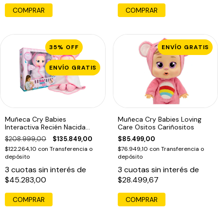
COMPRAR
COMPRAR
35
%
OFF
ENVÍO GRATIS
ENVÍO GRATIS
Muñeca Cry Babies
Muñeca Cry Babies Loving
Interactiva Recién Nacida
Care Ositos Cariñositos
Coney Con Sonido
$208.999,00
$135.849,00
$85.499,00
$122.264,10
con
Transferencia o
$76.949,10
con
Transferencia o
depósito
depósito
3
cuotas sin interés de
3
cuotas sin interés de
$45.283,00
$28.499,67