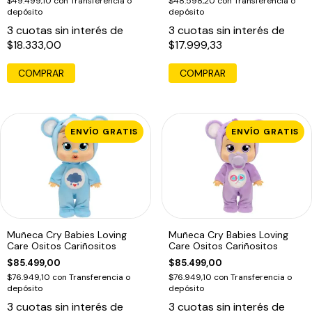
$49.499,10
con
Transferencia o
$48.598,20
con
Transferencia o
depósito
depósito
3
cuotas sin interés de
3
cuotas sin interés de
$18.333,00
$17.999,33
COMPRAR
ENVÍO GRATIS
ENVÍO GRATIS
Muñeca Cry Babies Loving
Muñeca Cry Babies Loving
Care Ositos Cariñositos
Care Ositos Cariñositos
$85.499,00
$85.499,00
$76.949,10
con
Transferencia o
$76.949,10
con
Transferencia o
depósito
depósito
3
cuotas sin interés de
3
cuotas sin interés de