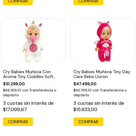
Cry Babies Muñeca Con
Cry Babies Muñeca Tiny Day
Aroma Tiny Cuddles Soft
Care Bebe Lloron
Scents
$51.299,00
$47.499,00
$46.169,10
con
Transferencia o
$42.749,10
con
Transferencia o
depósito
depósito
3
cuotas sin interés de
3
cuotas sin interés de
$17.099,67
$15.833,00