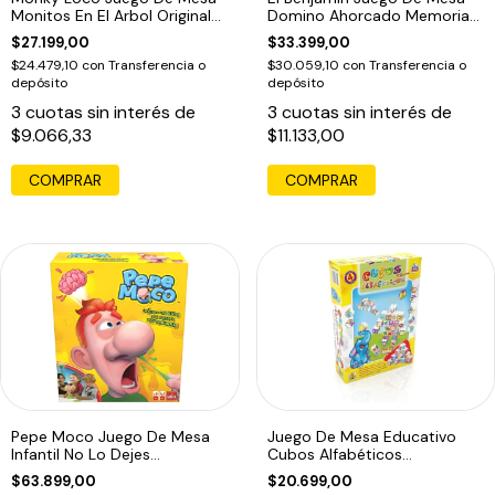
Monitos En El Arbol Original
Domino Ahorcado Memoria
Ed
Maldon Ed
$27.199,00
$33.399,00
$24.479,10
con
Transferencia o
$30.059,10
con
Transferencia o
depósito
depósito
3
cuotas sin interés de
3
cuotas sin interés de
$9.066,33
$11.133,00
Pepe Moco Juego De Mesa
Juego De Mesa Educativo
Infantil No Lo Dejes
Cubos Alfabéticos
Estornudar Ed
Encastrables
$63.899,00
$20.699,00