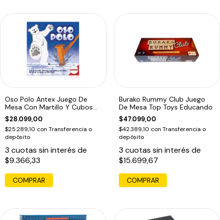
Oso Polo Antex Juego De
Burako Rummy Club Juego
Mesa Con Martillo Y Cubos
De Mesa Top Toys Educando
De Hielo
$28.099,00
$47.099,00
$25.289,10
con
Transferencia o
$42.389,10
con
Transferencia o
depósito
depósito
3
cuotas sin interés de
3
cuotas sin interés de
$9.366,33
$15.699,67