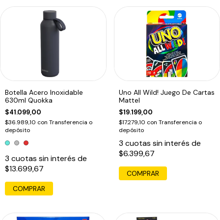
Botella Acero Inoxidable
Uno All Wild! Juego De Cartas
630ml Quokka
Mattel
$41.099,00
$19.199,00
$36.989,10
con
Transferencia o
$17.279,10
con
Transferencia o
depósito
depósito
3
cuotas sin interés de
$6.399,67
3
cuotas sin interés de
$13.699,67
COMPRAR
COMPRAR