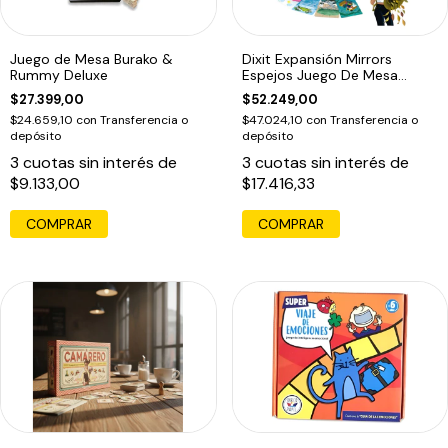
Juego de Mesa Burako &
Dixit Expansión Mirrors
Rummy Deluxe
Espejos Juego De Mesa
Maldón
$27.399,00
$52.249,00
$24.659,10
con
Transferencia o
$47.024,10
con
Transferencia o
depósito
depósito
3
cuotas sin interés de
3
cuotas sin interés de
$9.133,00
$17.416,33