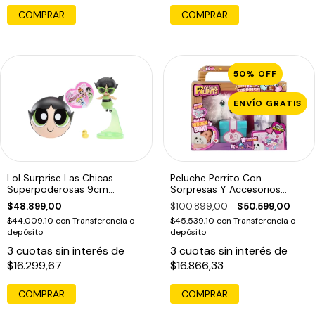
50
%
OFF
ENVÍO GRATIS
Lol Surprise Las Chicas
Peluche Perrito Con
Superpoderosas 9cm
Sorpresas Y Accesorios
Original
Rescue Runts
$48.899,00
$100.899,00
$50.599,00
$44.009,10
con
Transferencia o
$45.539,10
con
Transferencia o
depósito
depósito
3
cuotas sin interés de
3
cuotas sin interés de
$16.299,67
$16.866,33
COMPRAR