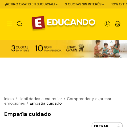
¡RETIRO GRATIS EN SUCURSAL! -
3 CUOTAS SIN INTERÉS -
10% OFF CON
0
Inicio
Habilidades a estimular
Comprender y expresar
/
/
emociones
Empatía cuidado
/
Empatía cuidado
FILTRAR