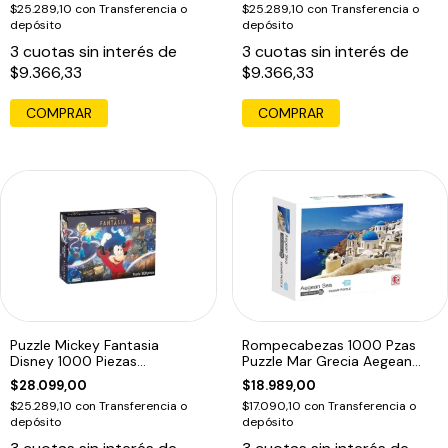
$25.289,10
con
Transferencia o
$25.289,10
con
Transferencia o
depósito
depósito
3
cuotas sin interés de
3
cuotas sin interés de
$9.366,33
$9.366,33
Puzzle Mickey Fantasia
Rompecabezas 1000 Pzas
Disney 1000 Piezas
Puzzle Mar Grecia Aegean
Rompecabezas
Sea Cuadro
$28.099,00
$18.989,00
$25.289,10
con
Transferencia o
$17.090,10
con
Transferencia o
depósito
depósito