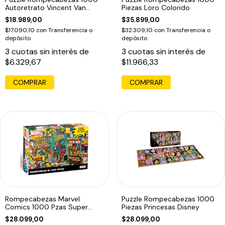
Autoretrato Vincent Van
Piezas Loro Colorido
Gogh
$18.989,00
$35.899,00
$17.090,10
con
Transferencia o
$32.309,10
con
Transferencia o
depósito
depósito
3
cuotas sin interés de
3
cuotas sin interés de
$6.329,67
$11.966,33
Rompecabezas Marvel
Puzzle Rompecabezas 1000
Comics 1000 Pzas Super
Piezas Princesas Disney
Grande
$28.099,00
$28.099,00