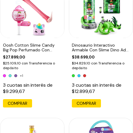
Oosh Cotton Slime Candy
Dinosaurio Interactivo
Big Pop Perfumado Con
Armable Con Slime Dino Adn
Squishy1
Robo Alive
$27.899,00
$38.699,00
$25.109,10
con
Transferencia o
$34.829,10
con
Transferencia o
depósito
depósito
+1
3
cuotas sin interés de
3
cuotas sin interés de
$9.299,67
$12.899,67
COMPRAR
COMPRAR