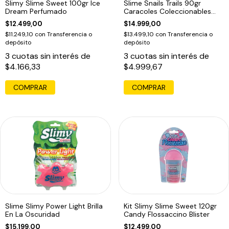
Slimy Slime Sweet 100gr Ice
Slime Snails Trails 90gr
Dream Perfumado
Caracoles Coleccionables
Slimy
$12.499,00
$14.999,00
$11.249,10
con
Transferencia o
$13.499,10
con
Transferencia o
depósito
depósito
3
cuotas sin interés de
3
cuotas sin interés de
$4.166,33
$4.999,67
COMPRAR
Slime Slimy Power Light Brilla
Kit Slimy Slime Sweet 120gr
En La Oscuridad
Candy Flossaccino Blister
$15.199,00
$12.499,00