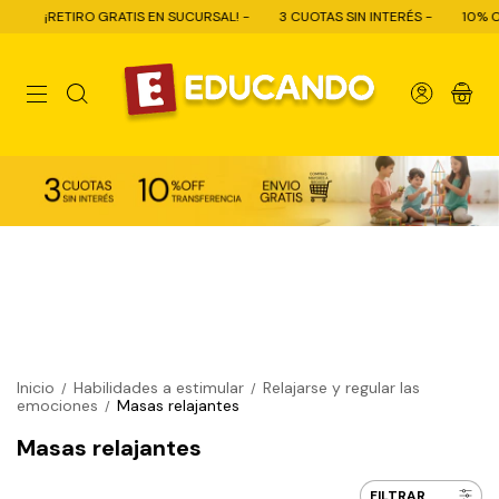
¡RETIRO GRATIS EN SUCURSAL! -
3 CUOTAS SIN INTERÉS -
10% OFF CO
0
Inicio
Habilidades a estimular
Relajarse y regular las
/
/
emociones
Masas relajantes
/
Masas relajantes
FILTRAR