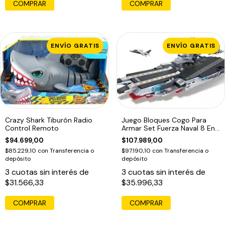
COMPRAR
ENVÍO GRATIS
ENVÍO GRATIS
Crazy Shark Tiburón Radio
Juego Bloques Cogo Para
Control Remoto
Armar Set Fuerza Naval 8 En
2 12 Militar
$94.699,00
$107.989,00
$85.229,10
con
Transferencia o
$97.190,10
con
Transferencia o
depósito
depósito
3
cuotas sin interés de
3
cuotas sin interés de
$31.566,33
$35.996,33