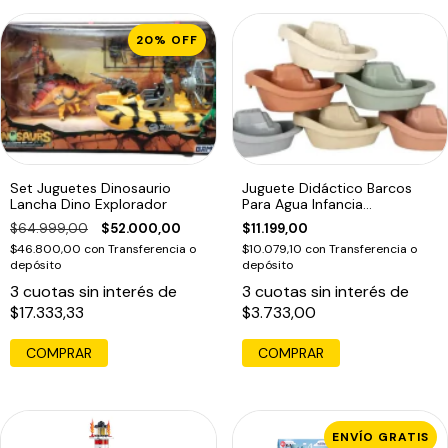
20
%
OFF
Set Juguetes Dinosaurio
Juguete Didáctico Barcos
Lancha Dino Explorador
Para Agua Infancia
Montessori Multicolor
$64.999,00
$52.000,00
$11.199,00
$46.800,00
con
Transferencia o
$10.079,10
con
Transferencia o
depósito
depósito
3
cuotas sin interés de
3
cuotas sin interés de
$17.333,33
$3.733,00
ENVÍO GRATIS