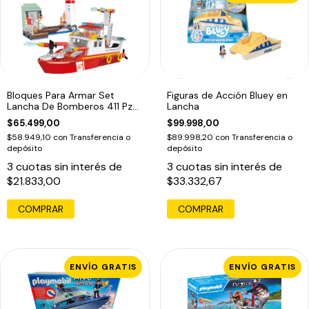
Bloques Para Armar Set
Figuras de Acción Bluey en
Lancha De Bomberos 411 Pz
Lancha
Cogo 251
$65.499,00
$99.998,00
$58.949,10
con
Transferencia o
$89.998,20
con
Transferencia o
depósito
depósito
3
cuotas sin interés de
3
cuotas sin interés de
$21.833,00
$33.332,67
ENVÍO GRATIS
ENVÍO GRATIS