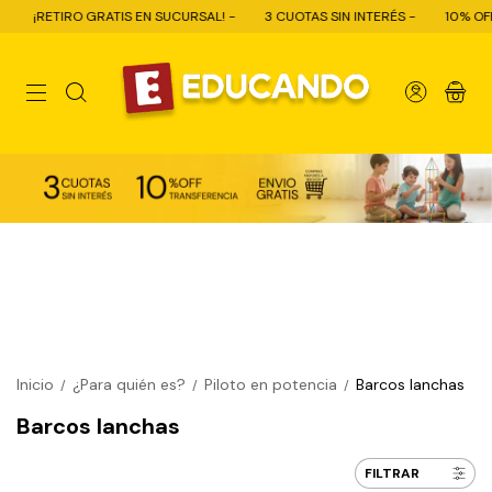
ETIRO GRATIS EN SUCURSAL! -
3 CUOTAS SIN INTERÉS -
10% OFF CON T
0
Inicio
¿Para quién es?
Piloto en potencia
Barcos lanchas
/
/
/
Barcos lanchas
FILTRAR