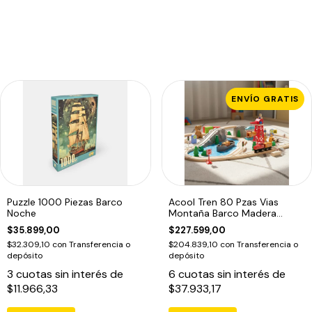
ENVÍO GRATIS
Puzzle 1000 Piezas Barco
Acool Tren 80 Pzas Vias
Noche
Montaña Barco Madera
Ac7521
$35.899,00
$227.599,00
$32.309,10
con
Transferencia o
$204.839,10
con
Transferencia o
depósito
depósito
3
cuotas sin interés de
6
cuotas sin interés de
$11.966,33
$37.933,17