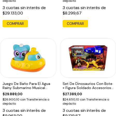
depósito
depósito
3
cuotas sin interés de
3
cuotas sin interés de
$29.133,00
$8.299,67
COMPRAR
Juego De Baño Para El Agua
Set De Dinosaurios Con Bote
Rainy Submarino Musical
+ Figura Soldado Accesorios
Playgro
Ed
$29.889,00
$27.389,00
$26.900,10
con
Transferencia o
$24.650,10
con
Transferencia o
depósito
depósito
3
cuotas sin interés de
3
cuotas sin interés de
$9.963,00
$9.129,67