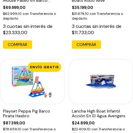
Mouse Paseo En Barco
Boats Robo Alive
Disney
$69.999,00
$35.199,00
$62.999,10
con
Transferencia o
$31.679,10
con
Transferencia o
depósito
depósito
3
cuotas sin interés de
3
cuotas sin interés de
$23.333,00
$11.733,00
COMPRAR
COMPRAR
ENVÍO GRATIS
Playset Peppa Pig Barco
Lancha High Boat Infantil
Pirata Hasbro
Acción En El Agua Avengers
$87.399,00
$24.899,00
$78.659,10
con
Transferencia o
$22.409,10
con
Transferencia o