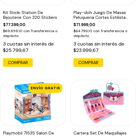
Kit Sticki Station De
Play-doh Juego De Masas
Bijouterie Con 320 Stickers
Peluqueria Cortes Estilista
F1260
$77.399,00
$71.999,00
$69.659,10
con
Transferencia o
$64.799,10
con
Transferencia o
depósito
depósito
3
cuotas sin interés de
3
cuotas sin interés de
$25.799,67
$23.999,67
COMPRAR
ENVÍO GRATIS
Playmobil 71535 Salon De
Cartera Set De Maquillajes