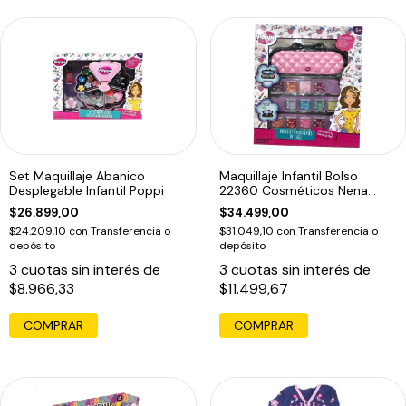
Set Maquillaje Abanico
Maquillaje Infantil Bolso
Desplegable Infantil Poppi
22360 Cosméticos Nena
Poppi
$26.899,00
$34.499,00
$24.209,10
con
Transferencia o
$31.049,10
con
Transferencia o
depósito
depósito
3
cuotas sin interés de
3
cuotas sin interés de
$8.966,33
$11.499,67