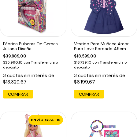
Fábrica Pulseras De Gemas
Vestido Para Muñeca Amor
Juliana Diseña
Puro Love Bordado 45cm
Witty Girls
$39.989,00
$18.599,00
$35.990,10
con
Transferencia o
$16.739,10
con
Transferencia o
depósito
depósito
3
cuotas sin interés de
3
cuotas sin interés de
$13.329,67
$6.199,67
COMPRAR
ENVÍO GRATIS