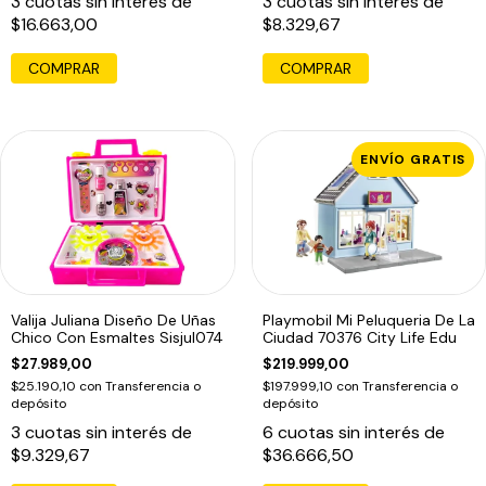
3
cuotas sin interés de
3
cuotas sin interés de
$16.663,00
$8.329,67
ENVÍO GRATIS
Valija Juliana Diseño De Uñas
Playmobil Mi Peluqueria De La
Chico Con Esmaltes Sisjul074
Ciudad 70376 City Life Edu
$27.989,00
$219.999,00
$25.190,10
con
Transferencia o
$197.999,10
con
Transferencia o
depósito
depósito
3
cuotas sin interés de
6
cuotas sin interés de
$9.329,67
$36.666,50