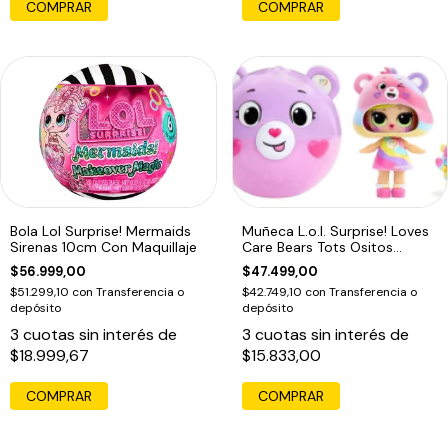
COMPRAR
COMPRAR
Bola Lol Surprise! Mermaids
Muñeca L.o.l. Surprise! Loves
Sirenas 10cm Con Maquillaje
Care Bears Tots Ositos
Cariños
$56.999,00
$47.499,00
$51.299,10
con
Transferencia o
$42.749,10
con
Transferencia o
depósito
depósito
3
cuotas sin interés de
3
cuotas sin interés de
$18.999,67
$15.833,00