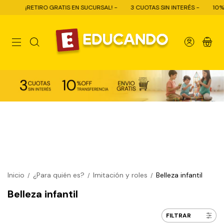
TIRO GRATIS EN SUCURSAL! -
3 CUOTAS SIN INTERÉS -
10% OFF CON TR
0
Inicio
¿Para quién es?
Imitación y roles
Belleza infantil
/
/
/
Belleza infantil
FILTRAR