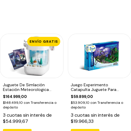
ENVÍO GRATIS
Juguete De Simlación
Juego Experimento
Estación Meteorologica
Catapulta Juguete Para
Educativo Blanco
Armar Gigo 7406 Edu
$164.999,00
$59.899,00
$148.499,10
con
Transferencia o
$53.909,10
con
Transferencia o
depósito
depósito
3
cuotas sin interés de
3
cuotas sin interés de
$54.999,67
$19.966,33