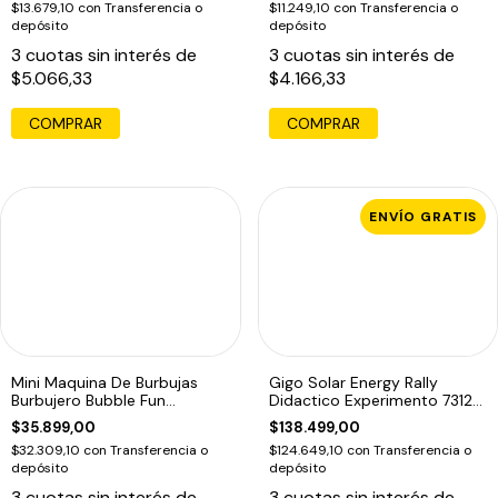
$13.679,10
con
Transferencia o
$11.249,10
con
Transferencia o
depósito
depósito
3
cuotas sin interés de
3
cuotas sin interés de
$5.066,33
$4.166,33
COMPRAR
ENVÍO GRATIS
Mini Maquina De Burbujas
Gigo Solar Energy Rally
Burbujero Bubble Fun
Didactico Experimento 7312
Educando
Educando
$35.899,00
$138.499,00
$32.309,10
con
Transferencia o
$124.649,10
con
Transferencia o
depósito
depósito
3
cuotas sin interés de
3
cuotas sin interés de