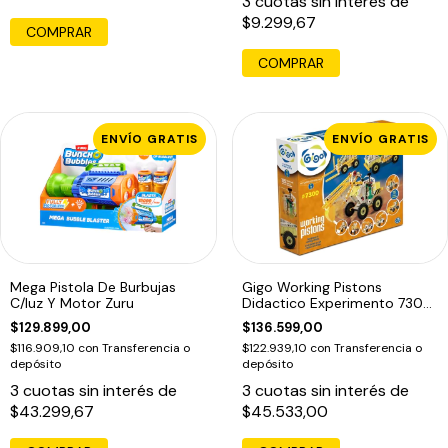
3
cuotas sin interés de
$9.299,67
COMPRAR
ENVÍO GRATIS
ENVÍO GRATIS
Mega Pistola De Burbujas
Gigo Working Pistons
C/luz Y Motor Zuru
Didactico Experimento 7300
Educando
$129.899,00
$136.599,00
$116.909,10
con
Transferencia o
$122.939,10
con
Transferencia o
depósito
depósito
3
cuotas sin interés de
3
cuotas sin interés de
$43.299,67
$45.533,00