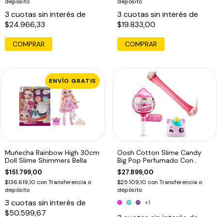
depósito
depósito
3
cuotas sin interés de
3
cuotas sin interés de
$24.966,33
$19.833,00
COMPRAR
COMPRAR
ENVÍO GRATIS
Muñecha Rainbow High 30cm
Oosh Cotton Slime Candy
Doll Slime Shimmers Bella
Big Pop Perfumado Con
Squishy1
$151.799,00
$27.899,00
$136.619,10
con
Transferencia o
$25.109,10
con
Transferencia o
depósito
depósito
3
cuotas sin interés de
+1
$50.599,67