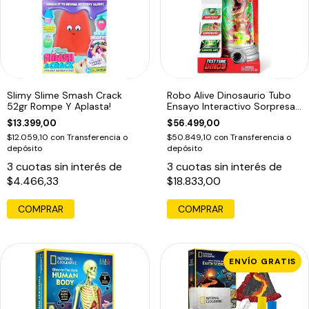
Slimy Slime Smash Crack
Robo Alive Dinosaurio Tubo
52gr Rompe Y Aplasta!
Ensayo Interactivo Sorpresa
Zuru
$13.399,00
$56.499,00
$12.059,10
con
Transferencia o
$50.849,10
con
Transferencia o
depósito
depósito
3
cuotas sin interés de
3
cuotas sin interés de
$4.466,33
$18.833,00
COMPRAR
COMPRAR
ENVÍO GRATIS