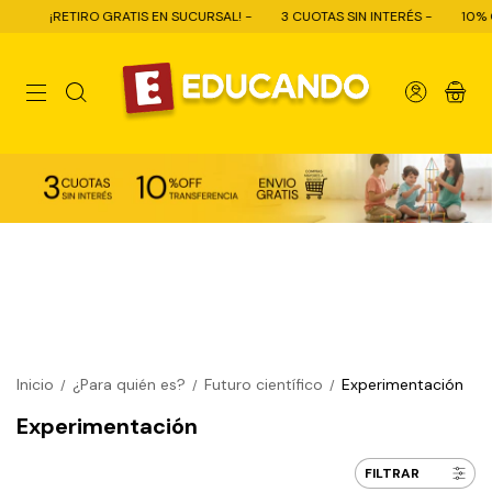
RATIS EN SUCURSAL! -
3 CUOTAS SIN INTERÉS -
10% OFF CON TRANSFER
0
Inicio
¿Para quién es?
Futuro científico
Experimentación
/
/
/
Experimentación
FILTRAR