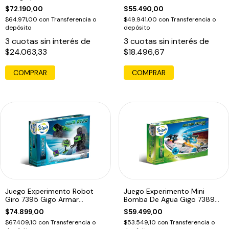
Brilla
Oscuridad
$72.190,00
$55.490,00
$64.971,00
con
Transferencia o
$49.941,00
con
Transferencia o
depósito
depósito
3
cuotas sin interés de
3
cuotas sin interés de
$24.063,33
$18.496,67
Juego Experimento Robot
Juego Experimento Mini
Giro 7395 Gigo Armar
Bomba De Agua Gigo 7389
Giroscopio Edu
Armar Edu
$74.899,00
$59.499,00
$67.409,10
con
Transferencia o
$53.549,10
con
Transferencia o