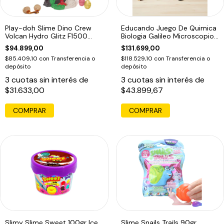
Play-doh Slime Dino Crew
Educando Juego De Quimica
Volcan Hydro Glitz F1500
Biologia Galileo Microscopio
Masas Edu
300x
$94.899,00
$131.699,00
$85.409,10
con
Transferencia o
$118.529,10
con
Transferencia o
depósito
depósito
3
cuotas sin interés de
3
cuotas sin interés de
$31.633,00
$43.899,67
COMPRAR
COMPRAR
Slimy Slime Sweet 100gr Ice
Slime Snails Trails 90gr