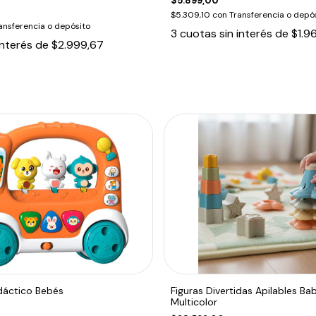
$5.899,00
$5.309,10
con
Transferencia o depó
ansferencia o depósito
3
cuotas sin interés de
$1.9
interés de
$2.999,67
dáctico Bebés
Figuras Divertidas Apilables Ba
Multicolor