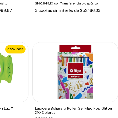
ósito
$140.849,10
con
Transferencia o depósito
999,67
3
cuotas sin interés de
$52.166,33
56
%
OFF
on Luz Y
Lapicera Boligrafo Roller Gel Filgo Pop Glitter
X10 Colores