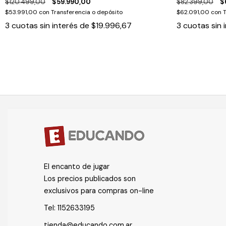
$120.499,00
$59.990,00
$82.399,00
$
$53.991,00
con
Transferencia o depósito
$62.091,00
con
T
3
cuotas sin interés de
$19.996,67
3
cuotas sin 
El encanto de jugar
Los precios publicados son
exclusivos para compras on-line
Tel:
1152633195
tienda@educando.com.ar