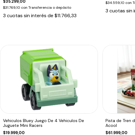
$35.299,00
$34.559,10
con
T
$31.769,10
con
Transferencia o depósito
3
cuotas sin 
3
cuotas sin interés de
$11.766,33
Vehiculos Bluey Juego De 4 Vehiculos De
Pista de Tren 
Juguete Mini Racers
Acool
$19.999,00
$61.999,00