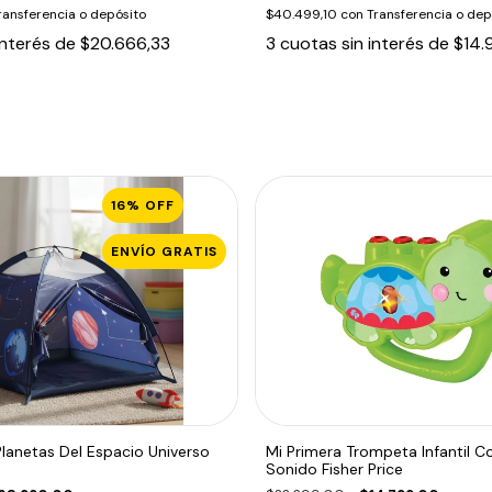
ransferencia o depósito
$40.499,10
con
Transferencia o dep
interés de
$20.666,33
3
cuotas sin interés de
$14.
16
%
OFF
ENVÍO GRATIS
 Planetas Del Espacio Universo
Mi Primera Trompeta Infantil C
Sonido Fisher Price