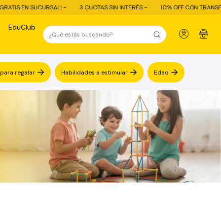
3 CUOTAS SIN INTERÉS -
10% OFF CON TRANSFERENCIA - ENVÍO GRATI
EduClub
0
 para regalar
Habilidades a estimular
Edad