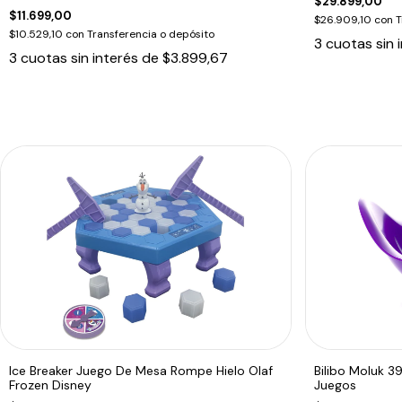
$29.899,00
$11.699,00
$26.909,10
con
T
$10.529,10
con
Transferencia o depósito
3
cuotas sin 
3
cuotas sin interés de
$3.899,67
Ice Breaker Juego De Mesa Rompe Hielo Olaf
Bilibo Moluk 3
Frozen Disney
Juegos