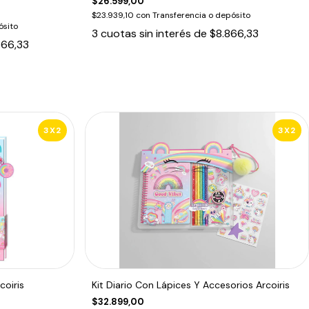
$26.599,00
$23.939,10
con
Transferencia o depósito
ósito
3
cuotas sin interés de
$8.866,33
666,33
3X2
3X2
coiris
Kit Diario Con Lápices Y Accesorios Arcoiris
$32.899,00