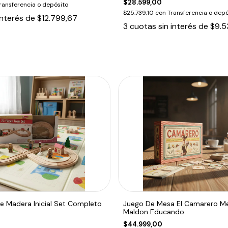
$28.599,00
ransferencia o depósito
$25.739,10
con
Transferencia o depó
interés de
$12.799,67
3
cuotas sin interés de
$9.5
de Madera Inicial Set Completo
Juego De Mesa El Camarero M
Maldon Educando
$44.999,00