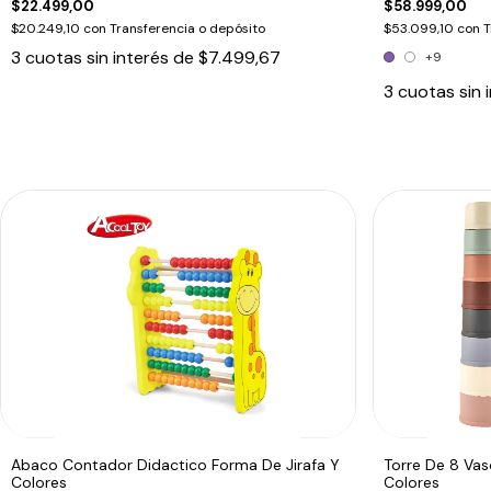
$22.499,00
$58.999,00
$20.249,10
con
Transferencia o depósito
$53.099,10
con
T
3
cuotas sin interés de
$7.499,67
+9
3
cuotas sin 
Abaco Contador Didactico Forma De Jirafa Y
Torre De 8 Vas
Colores
Colores