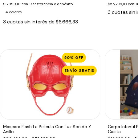
$17.999,10
con
Transferencia o depósito
$55.799,10
con
T
3
cuotas sin 
4 colores
3
cuotas sin interés de
$6.666,33
50
%
OFF
ENVÍO GRATIS
Mascara Flash La Pelicula Con Luz Sonido Y
Carpa Infantil
Anillo
Casita