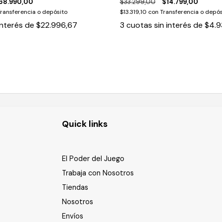
68.990,00
$33.299,00
$14.799,00
ransferencia o depósito
$13.319,10
con
Transferencia o depós
interés de
$22.996,67
3
cuotas sin interés de
$4.9
Quick links
El Poder del Juego
Trabaja con Nosotros
Tiendas
Nosotros
Envíos