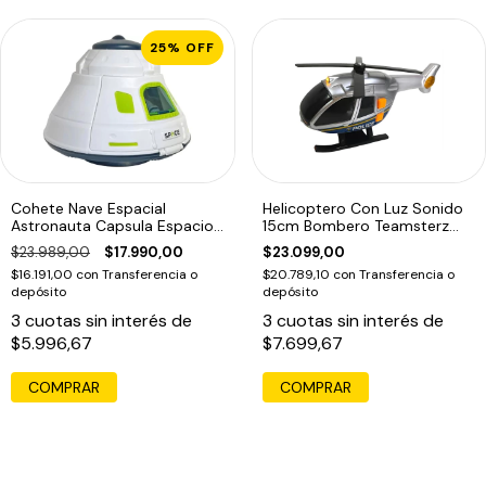
25
%
OFF
Cohete Nave Espacial
Helicoptero Con Luz Sonido
Astronauta Capsula Espacio
15cm Bombero Teamsterz
Con Luz
14081 Edu
$23.989,00
$17.990,00
$23.099,00
$16.191,00
con
Transferencia o
$20.789,10
con
Transferencia o
depósito
depósito
3
cuotas sin interés de
3
cuotas sin interés de
$5.996,67
$7.699,67
COMPRAR