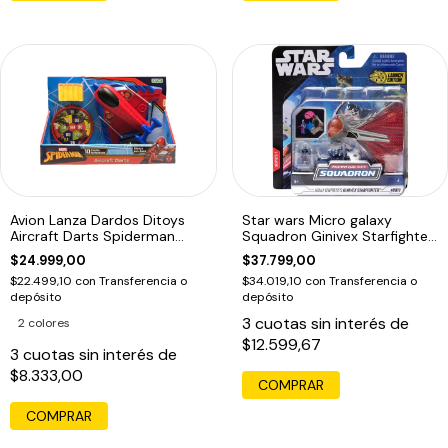
Avion Lanza Dardos Ditoys
Star wars Micro galaxy
Aircraft Darts Spiderman
Squadron Ginivex Starfighter
Avengers
+figura
$24.999,00
$37.799,00
$22.499,10
con
Transferencia o
$34.019,10
con
Transferencia o
depósito
depósito
3
cuotas sin interés de
2 colores
$12.599,67
3
cuotas sin interés de
$8.333,00
COMPRAR