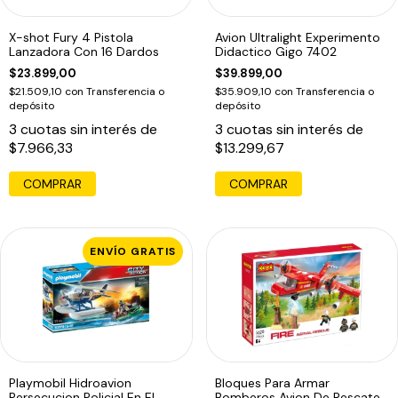
X-shot Fury 4 Pistola
Avion Ultralight Experimento
Lanzadora Con 16 Dardos
Didactico Gigo 7402
$23.899,00
$39.899,00
$21.509,10
con
Transferencia o
$35.909,10
con
Transferencia o
depósito
depósito
3
cuotas sin interés de
3
cuotas sin interés de
$7.966,33
$13.299,67
COMPRAR
COMPRAR
ENVÍO GRATIS
Playmobil Hidroavion
Bloques Para Armar
Persecucion Policial En El
Bomberos Avion De Rescate