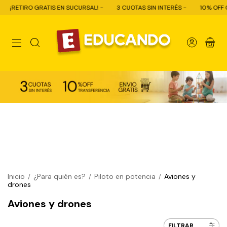
GRATIS EN SUCURSAL! -
3 CUOTAS SIN INTERÉS -
10% OFF CON TRANSFE
0
Inicio
¿Para quién es?
Piloto en potencia
Aviones y
/
/
/
drones
Aviones y drones
FILTRAR