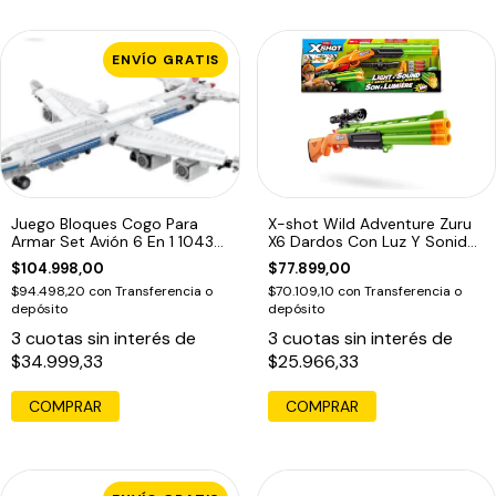
ENVÍO GRATIS
Juego Bloques Cogo Para
X-shot Wild Adventure Zuru
Armar Set Avión 6 En 1 1043
X6 Dardos Con Luz Y Sonido
Avión
Verde
$104.998,00
$77.899,00
$94.498,20
con
Transferencia o
$70.109,10
con
Transferencia o
depósito
depósito
3
cuotas sin interés de
3
cuotas sin interés de
$34.999,33
$25.966,33