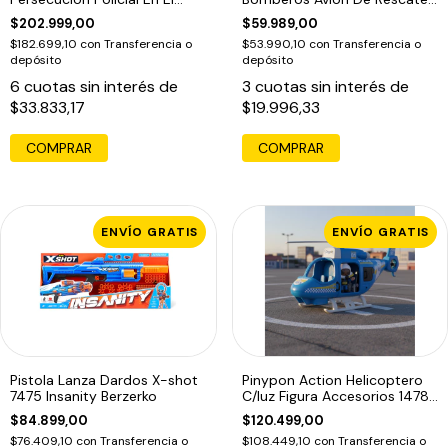
Agua 70779
430 Pzas
$202.999,00
$59.989,00
$182.699,10
con
Transferencia o
$53.990,10
con
Transferencia o
depósito
depósito
6
cuotas sin interés de
3
cuotas sin interés de
$33.833,17
$19.996,33
COMPRAR
ENVÍO GRATIS
ENVÍO GRATIS
Pistola Lanza Dardos X-shot
Pinypon Action Helicoptero
7475 Insanity Berzerko
C/luz Figura Accesorios 14782
Edu
$84.899,00
$120.499,00
$76.409,10
con
Transferencia o
$108.449,10
con
Transferencia o