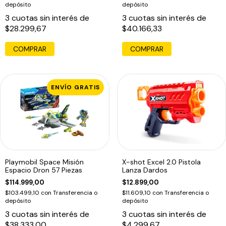
depósito
depósito
3
cuotas sin interés de
3
cuotas sin interés de
$28.299,67
$40.166,33
COMPRAR
COMPRAR
ENVÍO GRATIS
Playmobil Space Misión
X-shot Excel 2.0 Pistola
Espacio Dron 57 Piezas
Lanza Dardos
$114.999,00
$12.899,00
$103.499,10
con
Transferencia o
$11.609,10
con
Transferencia o
depósito
depósito
3
cuotas sin interés de
3
cuotas sin interés de
$38.333,00
$4.299,67