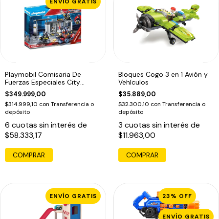
ENVÍO GRATIS
Playmobil Comisaria De
Bloques Cogo 3 en 1 Avión y
Fuerzas Especiales City
Vehículos
Action 70338
$349.999,00
$35.889,00
$314.999,10
con
Transferencia o
$32.300,10
con
Transferencia o
depósito
depósito
6
cuotas sin interés de
3
cuotas sin interés de
$58.333,17
$11.963,00
COMPRAR
ENVÍO GRATIS
23
%
OFF
ENVÍO GRATIS