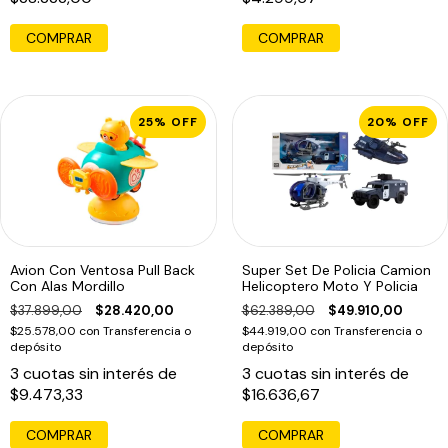
COMPRAR
25
%
OFF
20
%
OFF
Avion Con Ventosa Pull Back
Super Set De Policia Camion
Con Alas Mordillo
Helicoptero Moto Y Policia
$37.899,00
$28.420,00
$62.389,00
$49.910,00
$25.578,00
con
Transferencia o
$44.919,00
con
Transferencia o
depósito
depósito
3
cuotas sin interés de
3
cuotas sin interés de
$9.473,33
$16.636,67
COMPRAR