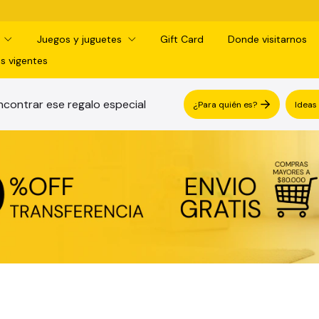
d
Juegos y juguetes
Gift Card
Donde visitarnos
s vigentes
contrar ese regalo especial
¿Para quién es?
Ideas