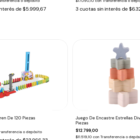
ansferencia o depósito
$17.090,10
con
Transferencia o depó
interés de
$5.999,67
3
cuotas sin interés de
$6.3
ren De 120 Piezas
Juego De Encastre Estrellas Div
Piezas
$12.799,00
ransferencia o depósito
$11.519,10
con
Transferencia o depós