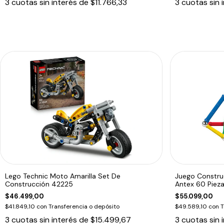
3
cuotas sin interés de
$11.766,33
3
cuotas sin 
Lego Technic Moto Amarilla Set De
Juego Constru
Construcción 42225
Antex 60 Piez
$46.499,00
$55.099,00
$41.849,10
con
Transferencia o depósito
$49.589,10
con
T
3
cuotas sin interés de
$15.499,67
3
cuotas sin 