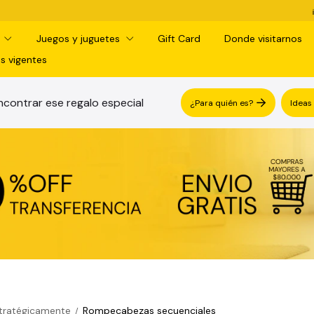
¡RETIRO GRATIS EN SUCURSAL! -
3 CUO
d
Juegos y juguetes
Gift Card
Donde visitarnos
s vigentes
contrar ese regalo especial
¿Para quién es?
Ideas
stratégicamente
Rompecabezas secuenciales
/