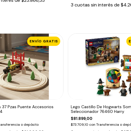
interés de
$23.866,33
3
cuotas sin interés de
$4.2
ENVÍO GRATIS
s 37 Pzas Puente Accesorios
Lego Castillo De Hogwarts So
04
Seleccionador 76460 Harry
$81.899,00
ransferencia o depósito
$73.709,10
con
Transferencia o depó