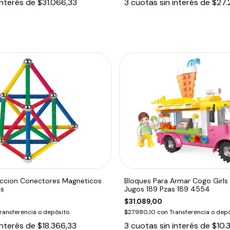
interés de
$31.066,33
3
cuotas sin interés de
$27.
ccion Conectores Magneticos
Bloques Para Armar Cogo Girl
as
Jugos 189 Pzas 189 4554
$31.089,00
ransferencia o depósito
$27.980,10
con
Transferencia o depó
interés de
$18.366,33
3
cuotas sin interés de
$10.