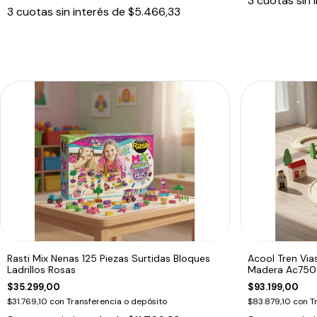
3
cuotas sin 
3
cuotas sin interés de
$5.466,33
Rasti Mix Nenas 125 Piezas Surtidas Bloques
Acool Tren Via
Ladrillos Rosas
Madera Ac75
$35.299,00
$93.199,00
$31.769,10
con
Transferencia o depósito
$83.879,10
con
T