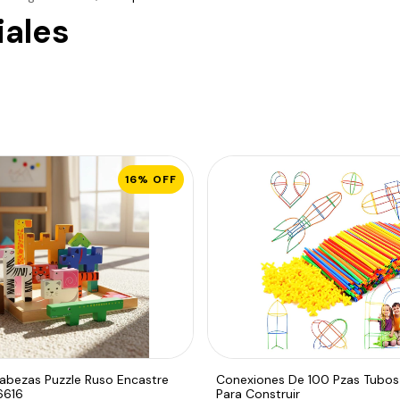
ales
16
%
OFF
bezas Puzzle Ruso Encastre
Conexiones De 100 Pzas Tubos
6616
Para Construir