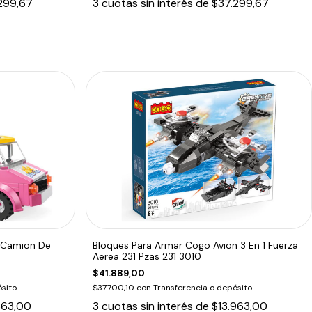
299,67
3
cuotas sin interés de
$37.299,67
s Camion De
Bloques Para Armar Cogo Avion 3 En 1 Fuerza
Aerea 231 Pzas 231 3010
$41.889,00
sito
$37.700,10
con
Transferencia o depósito
363,00
3
cuotas sin interés de
$13.963,00