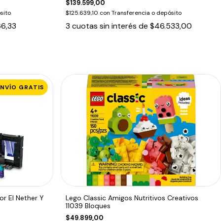
$139.599,00
sito
$125.639,10
con
Transferencia o depósito
66,33
3
cuotas sin interés de
$46.533,00
ENVÍO GRATIS
or El Nether Y
Lego Classic Amigos Nutritivos Creativos
11039 Bloques
$49.899,00