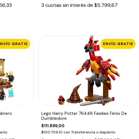
66,33
3
cuotas sin interés de
$5.799,67
ENVÍO GRATIS
ENVÍO GRATIS
mbrero
Lego Harry Potter 76448 Fawkes Fénix De
Dumbledore
$111.899,00
sito
$100.709,10
con
Transferencia o depósito