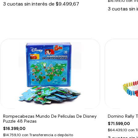
$16.199,10
con
Tr
3
cuotas sin interés de
$9.499,67
3
cuotas sin 
Rompecabezas Mundo De Películas De Disney
Domino Rally T
Puzzle 48 Piezas
$71.599,00
$16.399,00
$64.439,10
con
T
$14.759,10
con
Transferencia o depósito