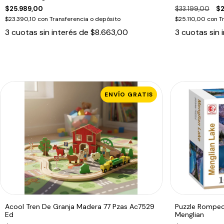
$25.989,00
$33.199,00
$2
$23.390,10
con
Transferencia o depósito
$25.110,00
con
T
3
cuotas sin interés de
$8.663,00
3
cuotas sin 
ENVÍO GRATIS
Acool Tren De Granja Madera 77 Pzas Ac7529
Puzzle Rompec
Ed
Menglian