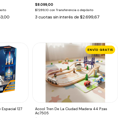
$8.099,00
sito
$7.289,10
con
Transferencia o depósito
63,00
3
cuotas sin interés de
$2.699,67
ENVÍO GRATIS
 Espacial 127
Acool Tren De La Ciudad Madera 44 Pzas
Ac7505