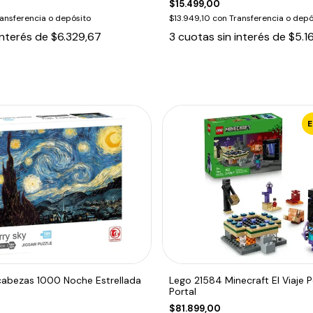
$15.499,00
ansferencia o depósito
$13.949,10
con
Transferencia o depó
interés de
$6.329,67
3
cuotas sin interés de
$5.1
abezas 1000 Noche Estrellada
Lego 21584 Minecraft El Viaje P
Portal
$81.899,00