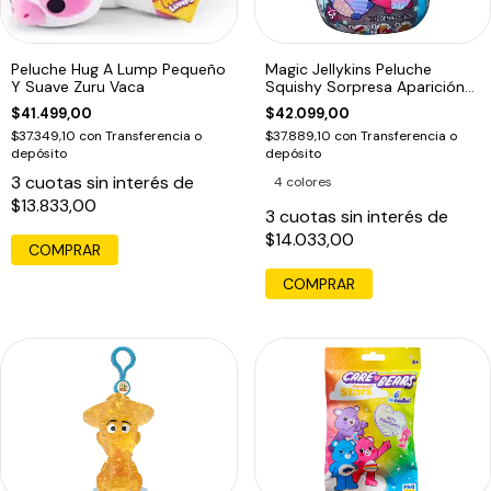
Peluche Hug A Lump Pequeño
Magic Jellykins Peluche
Y Suave Zuru Vaca
Squishy Sorpresa Aparición
Mágica Tapa Violeta
$41.499,00
$42.099,00
$37.349,10
con
Transferencia o
$37.889,10
con
Transferencia o
depósito
depósito
3
cuotas sin interés de
4 colores
$13.833,00
3
cuotas sin interés de
$14.033,00
COMPRAR