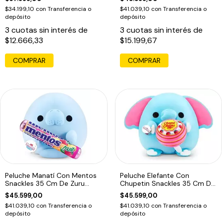
$34.199,10
con
Transferencia o
$41.039,10
con
Transferencia o
depósito
depósito
3
cuotas sin interés de
3
cuotas sin interés de
$12.666,33
$15.199,67
Peluche Manatí Con Mentos
Peluche Elefante Con
Snackles 35 Cm De Zuru
Chupetin Snackles 35 Cm De
Celeste Mentos
Zuru Azul Marino Chupachups
$45.599,00
$45.599,00
$41.039,10
con
Transferencia o
$41.039,10
con
Transferencia o
depósito
depósito