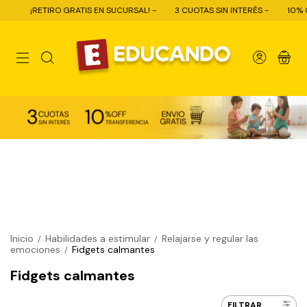
 GRATIS EN SUCURSAL! -
3 CUOTAS SIN INTERÉS -
10% OFF CON TRANSF
0
Inicio
Habilidades a estimular
Relajarse y regular las
/
/
emociones
Fidgets calmantes
/
Fidgets calmantes
FILTRAR