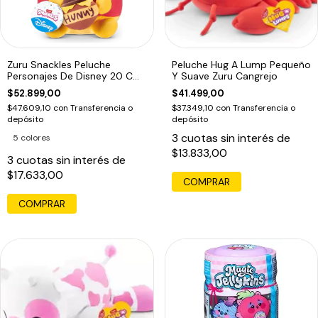
Zuru Snackles Peluche
Peluche Hug A Lump Pequeño
Personajes De Disney 20 Cm
Y Suave Zuru Cangrejo
Winnie The Poo
$52.899,00
$41.499,00
$47.609,10
con
Transferencia o
$37.349,10
con
Transferencia o
depósito
depósito
3
cuotas sin interés de
5 colores
$13.833,00
3
cuotas sin interés de
$17.633,00
COMPRAR