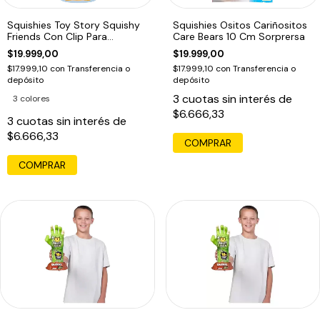
Squishies Toy Story Squishy
Squishies Ositos Cariñositos
Friends Con Clip Para
Care Bears 10 Cm Sorprersa
Enganchar Woody
$19.999,00
$19.999,00
$17.999,10
con
Transferencia o
$17.999,10
con
Transferencia o
depósito
depósito
3
cuotas sin interés de
3 colores
$6.666,33
3
cuotas sin interés de
$6.666,33
COMPRAR