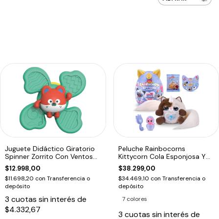
Juguete Didáctico Giratorio
Peluche Rainbocorns
Spinner Zorrito Con Ventosa
Kittycorn Cola Esponjosa Y
Bebe
10 Sorpresas
$12.998,00
$38.299,00
$11.698,20
con
Transferencia o
$34.469,10
con
Transferencia o
depósito
depósito
3
cuotas sin interés de
7 colores
$4.332,67
3
cuotas sin interés de