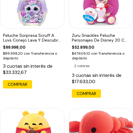
Peluche Sorpresa Scruff A
Zuru Snackles Peluche
Luvs Conejo Lava Y Descubre
Personajes De Disney 20 Cm
Violeta
Lotso
$99.998,00
$52.899,00
$89.998,20
con
Transferencia o
$47.609,10
con
Transferencia o
depósito
depósito
3
cuotas sin interés de
2 colores
$33.332,67
3
cuotas sin interés de
$17.633,00
COMPRAR