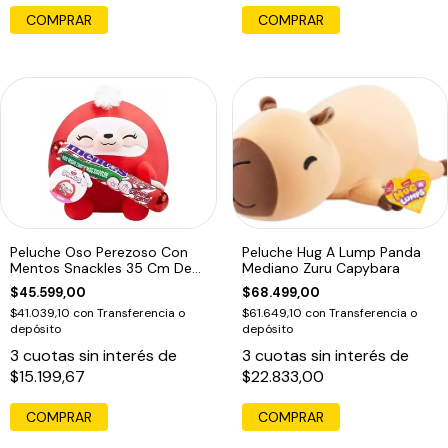
Peluche Oso Perezoso Con
Peluche Hug A Lump Panda
Mentos Snackles 35 Cm De
Mediano Zuru Capybara
Zuru Rojo Mentos
$45.599,00
$68.499,00
$41.039,10
con
Transferencia o
$61.649,10
con
Transferencia o
depósito
depósito
3
cuotas sin interés de
3
cuotas sin interés de
$15.199,67
$22.833,00