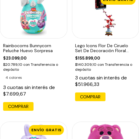
Rainbocorns Bunnycorn
Lego Icons Flor De Ciruelo
Peluche Huevo Sorpresa
Set De Decoración Floral
10369
$23.099,00
$155.899,00
$20.789,10
con
Transferencia o
$140.309,10
con
Transferencia o
depósito
depósito
3
cuotas sin interés de
4 colores
$51.966,33
3
cuotas sin interés de
$7.699,67
COMPRAR
COMPRAR
ENVÍO GRATIS