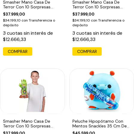
Smasher Mano Casa De
Smasher Mano Casa De
Terror Con 10 Sorpresas
Terror Con 10 Sorpresas
Tiburón
Lobo
$37.999,00
$37.999,00
$34.199,10
con
Transferencia o
$34.199,10
con
Transferencia o
depósito
depósito
3
cuotas sin interés de
3
cuotas sin interés de
$12.666,33
$12.666,33
Smasher Mano Casa De
Peluche Hipopótamo Con
Terror Con 10 Sorpresas
Mentos Snackles 35 Cm De
Zombie
Zuru Celeste Mentos
$37.999,00
$45.599,00