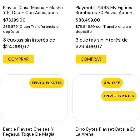
Playset Casa Masha - Masha
Playmobil 71468 My Figures
Y El Oso - Con Accesorios
Bomberos 70 Piezas Action
Niños
Heroes
$73.199,00
$88.499,00
$65.879,10
con
Transferencia o
$79.649,10
con
Transferencia o
depósito
depósito
3
cuotas sin interés de
3
cuotas sin interés de
$24.399,67
$29.499,67
COMPRAR
COMPRAR
ENVÍO GRATIS
3
%
OFF
ENVÍO GRATIS
Barbie Playset Chelsea Y
Dino Bytes Playset Batalla En
Pegasus Toque De Magia
La Arena