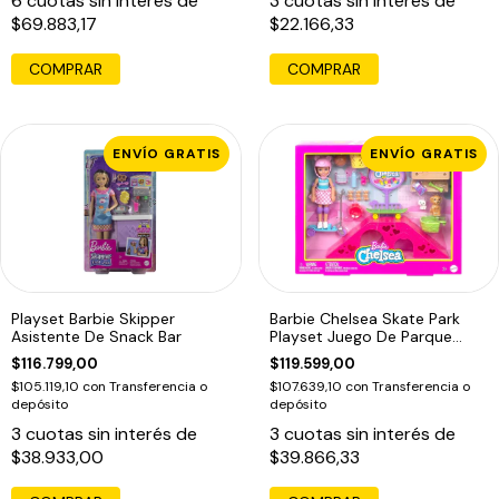
6
cuotas sin interés de
3
cuotas sin interés de
$69.883,17
$22.166,33
COMPRAR
COMPRAR
ENVÍO GRATIS
ENVÍO GRATIS
Playset Barbie Skipper
Barbie Chelsea Skate Park
Asistente De Snack Bar
Playset Juego De Parque
Patinaje
$116.799,00
$119.599,00
$105.119,10
con
Transferencia o
$107.639,10
con
Transferencia o
depósito
depósito
3
cuotas sin interés de
3
cuotas sin interés de
$38.933,00
$39.866,33