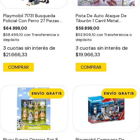
Playmobil 71731 Busqueda
Pista De Auto Ataque De
Policial Con Perro 27 Piezas
Tiburón 1 Carril Metal
Policía Con Perro
Machines Verde
$64.999,00
$59.899,00
$58.499,10
con
Transferencia o
$53.909,10
con
Transferencia o
depósito
depósito
3
cuotas sin interés de
3
cuotas sin interés de
$21.666,33
$19.966,33
ENVÍO GRATIS
ENVÍO GRATIS
Bluey Funsie Onesies Set 8
Playmobil Comisaria De