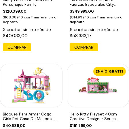
Personajes Family
Fuerzas Especiales City
Action 70338
$120.099,00
$349.999,00
$108.089,10
con
Transferencia o
$314.999,10
con
Transferencia o
depósito
depósito
3
cuotas sin interés de
6
cuotas sin interés de
$40.033,00
$58.333,17
ENVÍO GRATIS
Bloques Para Armar Cogo
Hello Kitty Playset 40cm
Girls Pet Casa De Mascotas
Creative Designer Series
244 Pzs
Floreria
$40.689,00
$151.799,00