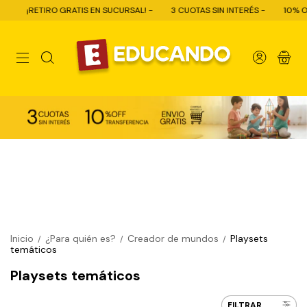
GRATIS EN SUCURSAL! -
3 CUOTAS SIN INTERÉS -
10% OFF CON TRANSFE
0
Inicio
¿Para quién es?
Creador de mundos
Playsets
/
/
/
temáticos
Playsets temáticos
FILTRAR