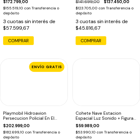
$172.799,00
$141.699,00
$137.450,00
$155.519,10
con
Transferencia o
$123.705,00
con
Transferencia o
depósito
depósito
3
cuotas sin interés de
3
cuotas sin interés de
$57.599,67
$45.816,67
ENVÍO GRATIS
Playmobil Hidroavion
Cohete Nave Estacion
Persecucion Policial En El
Espacial Luz Sonido + Figura
Agua 70779
Astronauta
$202.999,00
$59.989,00
$182.699,10
con
Transferencia o
$53.990,10
con
Transferencia o
depósito
depósito