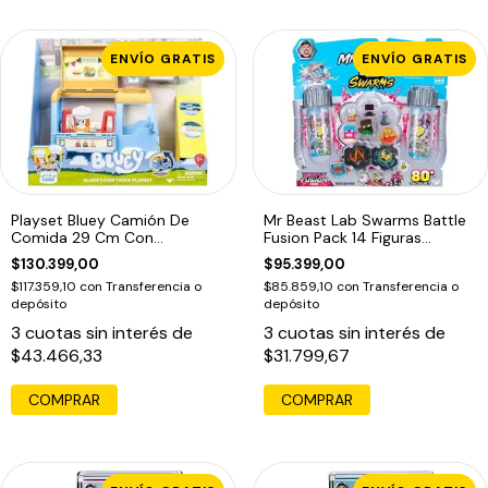
ENVÍO GRATIS
ENVÍO GRATIS
Playset Bluey Camión De
Mr Beast Lab Swarms Battle
Comida 29 Cm Con
Fusion Pack 14 Figuras
Accesorios
Sorpresa
$130.399,00
$95.399,00
$117.359,10
con
Transferencia o
$85.859,10
con
Transferencia o
depósito
depósito
3
cuotas sin interés de
3
cuotas sin interés de
$43.466,33
$31.799,67
COMPRAR