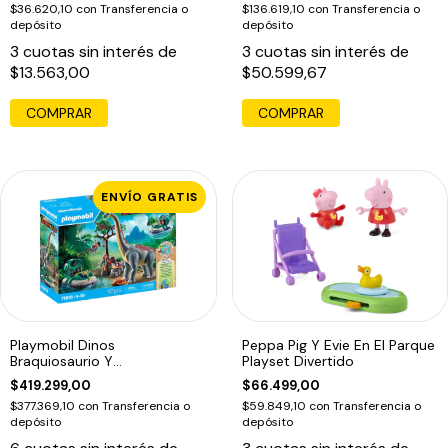
$36.620,10
con
Transferencia o
$136.619,10
con
Transferencia o
depósito
depósito
3
cuotas sin interés de
3
cuotas sin interés de
$13.563,00
$50.599,67
COMPRAR
ENVÍO GRATIS
Playmobil Dinos
Peppa Pig Y Evie En El Parque
Braquiosaurio Y
Playset Divertido
Aerodeslizador +97pcs 71819
$419.299,00
$66.499,00
$377.369,10
con
Transferencia o
$59.849,10
con
Transferencia o
depósito
depósito