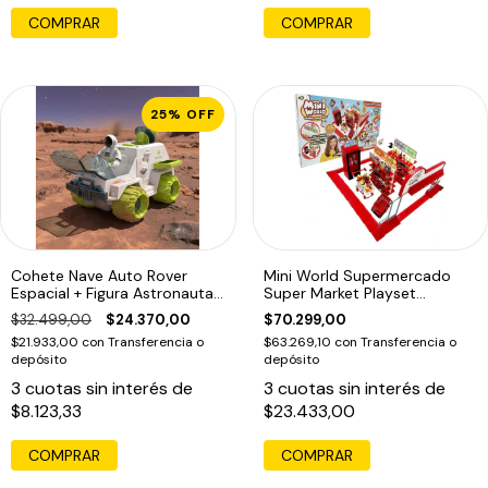
COMPRAR
25
%
OFF
Cohete Nave Auto Rover
Mini World Supermercado
Espacial + Figura Astronauta
Super Market Playset
Espacio
Sorpresa
$32.499,00
$24.370,00
$70.299,00
$21.933,00
con
Transferencia o
$63.269,10
con
Transferencia o
depósito
depósito
3
cuotas sin interés de
3
cuotas sin interés de
$8.123,33
$23.433,00