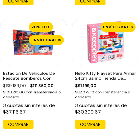
20
%
OFF
ENVÍO GRATIS
ENVÍO GRATIS
Estacion De Vehiculos De
Hello Kitty Playset Para Armar
Rescate Bomberos Con
24cm Sanrio Tienda De
Figura + Acces
Moda
$139.189,00
$111.350,00
$91.199,00
$100.215,00
con
Transferencia o
$82.079,10
con
Transferencia o
depósito
depósito
3
cuotas sin interés de
3
cuotas sin interés de
$37.116,67
$30.399,67