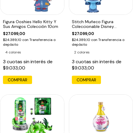
Figura Ooshies Hello Kitty Y
Stitch Muñeco Figura
Sus Amigos Colección 10cm
Coleccionable Disney
Ooshies
$27.099,00
$27.099,00
$24.389,10
con
Transferencia o
$24.389,10
con
Transferencia o
depósito
depósito
4 colores
2 colores
3
cuotas sin interés de
3
cuotas sin interés de
$9.033,00
$9.033,00
COMPRAR
COMPRAR