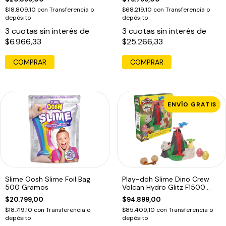
$18.809,10
con
Transferencia o
$68.219,10
con
Transferencia o
depósito
depósito
3
cuotas sin interés de
3
cuotas sin interés de
$6.966,33
$25.266,33
COMPRAR
ENVÍO GRATIS
Slime Oosh Slime Foil Bag
Play-doh Slime Dino Crew
500 Gramos
Volcan Hydro Glitz F1500
Masas Edu
$20.799,00
$94.899,00
$18.719,10
con
Transferencia o
$85.409,10
con
Transferencia o
depósito
depósito