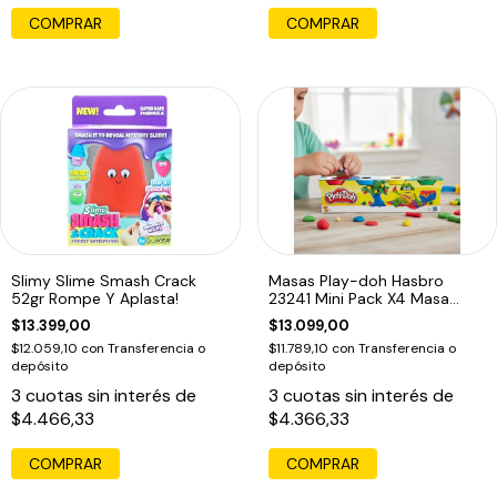
COMPRAR
Slimy Slime Smash Crack
Masas Play-doh Hasbro
52gr Rompe Y Aplasta!
23241 Mini Pack X4 Masa
Educando
$13.399,00
$13.099,00
$12.059,10
con
Transferencia o
$11.789,10
con
Transferencia o
depósito
depósito
3
cuotas sin interés de
3
cuotas sin interés de
$4.466,33
$4.366,33
COMPRAR