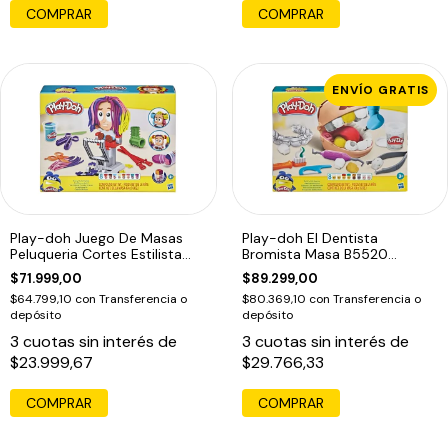
COMPRAR
COMPRAR
ENVÍO GRATIS
Play-doh Juego De Masas
Play-doh El Dentista
Peluqueria Cortes Estilista
Bromista Masa B5520
F1260
Hasbro Original
$71.999,00
$89.299,00
$64.799,10
con
Transferencia o
$80.369,10
con
Transferencia o
depósito
depósito
3
cuotas sin interés de
3
cuotas sin interés de
$23.999,67
$29.766,33
COMPRAR
COMPRAR