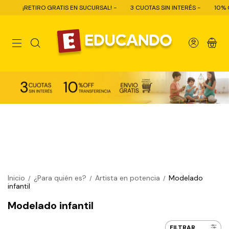
IRO GRATIS EN SUCURSAL! -
3 CUOTAS SIN INTERÉS -
10% OFF CON TRA
0
Inicio
¿Para quién es?
Artista en potencia
Modelado
/
/
/
infantil
Modelado infantil
FILTRAR