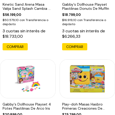
Kinetic Sand Arena Masa
Gabby's Dollhouse Playset
Valija Sand Splash Cambia De
Plastilinas Donuts De Muffin
Color
$56.199,00
$18.799,00
$50.579,10
con
Transferencia o
$16.919,10
con
Transferencia o
depósito
depósito
3
cuotas sin interés de
3
cuotas sin interés de
$18.733,00
$6.266,33
COMPRAR
COMPRAR
Gabby's Dollhouse Playset 4
Play-doh Masas Hasbro
Potes Plastilinas De Arco Iris
Primeras Creaciones De
Picnic Hasbro
$20.899,00
$75.799,00