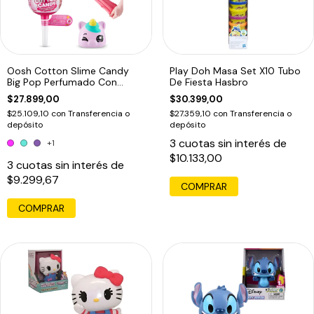
Oosh Cotton Slime Candy
Play Doh Masa Set X10 Tubo
Big Pop Perfumado Con
De Fiesta Hasbro
Squishy1
$27.899,00
$30.399,00
$25.109,10
con
Transferencia o
$27.359,10
con
Transferencia o
depósito
depósito
3
cuotas sin interés de
+1
$10.133,00
3
cuotas sin interés de
$9.299,67
COMPRAR