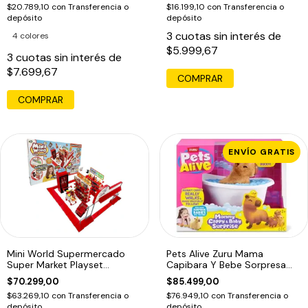
$20.789,10
con
Transferencia o
$16.199,10
con
Transferencia o
depósito
depósito
3
cuotas sin interés de
4 colores
$5.999,67
3
cuotas sin interés de
$7.699,67
COMPRAR
COMPRAR
ENVÍO GRATIS
Mini World Supermercado
Pets Alive Zuru Mama
Super Market Playset
Capibara Y Bebe Sorpresa
Sorpresa
Interactivo
$70.299,00
$85.499,00
$63.269,10
con
Transferencia o
$76.949,10
con
Transferencia o
depósito
depósito