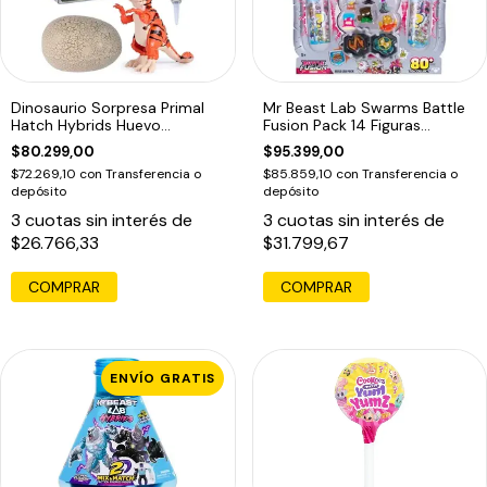
Dinosaurio Sorpresa Primal
Mr Beast Lab Swarms Battle
Hatch Hybrids Huevo
Fusion Pack 14 Figuras
Eclosiona
Sorpresa
$80.299,00
$95.399,00
$72.269,10
con
Transferencia o
$85.859,10
con
Transferencia o
depósito
depósito
3
cuotas sin interés de
3
cuotas sin interés de
$26.766,33
$31.799,67
ENVÍO GRATIS