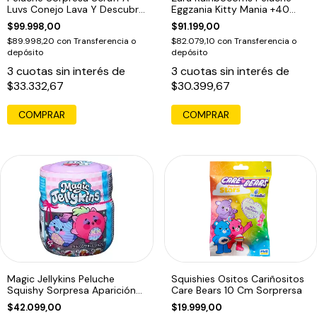
Luvs Conejo Lava Y Descubre
Eggzania Kitty Mania +40
Violeta
Sorpresas Rosa
$99.998,00
$91.199,00
$89.998,20
con
Transferencia o
$82.079,10
con
Transferencia o
depósito
depósito
3
cuotas sin interés de
3
cuotas sin interés de
$33.332,67
$30.399,67
Magic Jellykins Peluche
Squishies Ositos Cariñositos
Squishy Sorpresa Aparición
Care Bears 10 Cm Sorprersa
Mágica Tapa Violeta
$42.099,00
$19.999,00