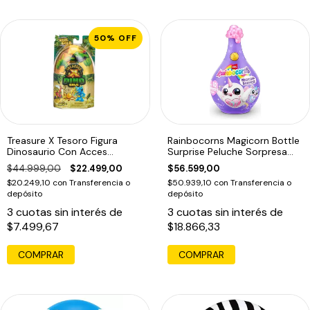
50
%
OFF
Treasure X Tesoro Figura
Rainbocorns Magicorn Bottle
Dinosaurio Con Acces
Surprise Peluche Sorpresa
Sorpresa 646
Zuru
$44.999,00
$22.499,00
$56.599,00
$20.249,10
con
Transferencia o
$50.939,10
con
Transferencia o
depósito
depósito
3
cuotas sin interés de
3
cuotas sin interés de
$7.499,67
$18.866,33
COMPRAR