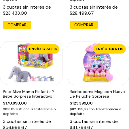
3
cuotas sin interés de
3
cuotas sin interés de
$23.433,00
$28.499,67
COMPRAR
ENVÍO GRATIS
ENVÍO GRATIS
Pets Alive Mama Elefante Y
Rainbocorns Magicorn Huevo
Bebe Sorpresa Interactivo
De Peluche Sorpresa
$170.990,00
$125.399,00
$153.891,00
con
Transferencia o
$112.859,10
con
Transferencia o
depósito
depósito
3
cuotas sin interés de
3
cuotas sin interés de
$56.996,67
$41.799,67