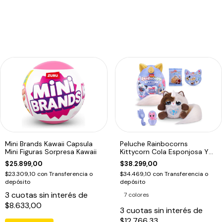
Mini Brands Kawaii Capsula
Peluche Rainbocorns
Mini Figuras Sorpresa Kawaii
Kittycorn Cola Esponjosa Y
10 Sorpresas
$25.899,00
$38.299,00
$23.309,10
con
Transferencia o
$34.469,10
con
Transferencia o
depósito
depósito
3
cuotas sin interés de
7 colores
$8.633,00
3
cuotas sin interés de
$12.766,33