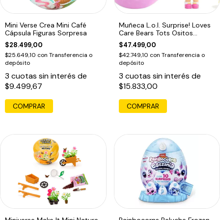
Mini Verse Crea Mini Café
Muñeca L.o.l. Surprise! Loves
Cápsula Figuras Sorpresa
Care Bears Tots Ositos
Cariños
$28.499,00
$47.499,00
$25.649,10
con
Transferencia o
$42.749,10
con
Transferencia o
depósito
depósito
3
cuotas sin interés de
3
cuotas sin interés de
$9.499,67
$15.833,00
Miniverse Make It Mini Nature
Rainbocorns Peluche Frozen