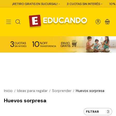
ETIRO GRATIS EN SUCURSAL! -
3 CUOTAS SIN INTERÉS -
10% OFF CON T
0
Inicio
Ideas para regalar
Sorprender
Huevos sorpresa
/
/
/
Huevos sorpresa
FILTRAR