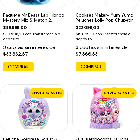
Paquete Mr Beast Lab Hibrido
Cookeez Makery Yum Yumz
Mystery Mix & Match 2
Peluches Lolly Pop Chupetin
Figuras
Mascotas
$99.998,00
$22.099,00
$89.998,20
con
Transferencia o
$19.889,10
con
Transferencia o
depósito
depósito
3
cuotas sin interés de
3
cuotas sin interés de
$33.332,67
$7.366,33
ENVÍO GRATIS
ENVÍO GRATIS
Peluche Sorpresa Scruff A
Zuru Rainbocorns Peluche