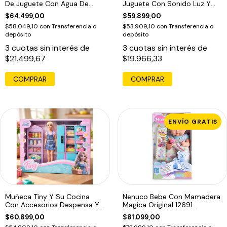
De Juguete Con Agua De
Juguete Con Sonido Luz Y
Verdad
Vapor
$64.499,00
$59.899,00
$58.049,10
con
Transferencia o
$53.909,10
con
Transferencia o
depósito
depósito
3
cuotas sin interés de
3
cuotas sin interés de
$21.499,67
$19.966,33
COMPRAR
ENVÍO GRATIS
Muñeca Tiny Y Su Cocina
Nenuco Bebe Con Mamadera
Con Accesorios Despensa Y
Magica Original 12691
Heladera
Educando
$60.899,00
$81.099,00