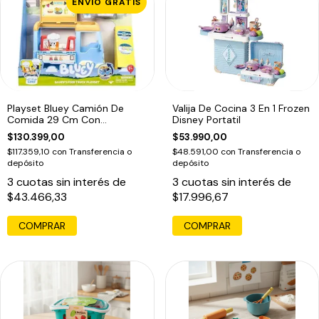
ENVÍO GRATIS
Playset Bluey Camión De
Valija De Cocina 3 En 1 Frozen
Comida 29 Cm Con
Disney Portatil
Accesorios
$130.399,00
$53.990,00
$117.359,10
con
Transferencia o
$48.591,00
con
Transferencia o
depósito
depósito
3
cuotas sin interés de
3
cuotas sin interés de
$43.466,33
$17.996,67
COMPRAR
COMPRAR