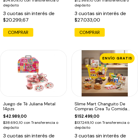
$54.809,10
con
Transferencia o
$72.989,10
con
Transferencia o
depósito
depósito
3
cuotas sin interés de
3
cuotas sin interés de
$20.299,67
$27.033,00
ENVÍO GRATIS
Juego de Té Juliana Metal
Slime Mart Changuito De
14pzs
Compras Crea Tu Comida
Favorita
$42.989,00
$152.499,00
$38.690,10
con
Transferencia o
$137.249,10
con
Transferencia o
depósito
depósito
3
cuotas sin interés de
3
cuotas sin interés de