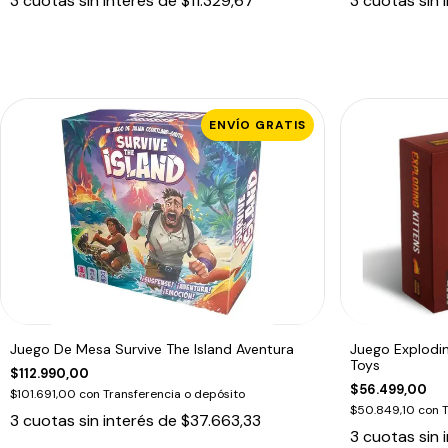
3
cuotas sin interés de
$11.329,67
3
cuotas sin 
ENVÍO GRATIS
Juego De Mesa Survive The Island Aventura
Juego Explodin
Toys
$112.990,00
$56.499,00
$101.691,00
con
Transferencia o depósito
$50.849,10
con
T
3
cuotas sin interés de
$37.663,33
3
cuotas sin 