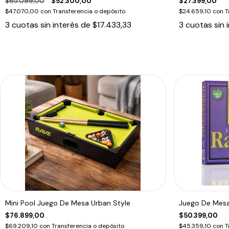
$65.099,00
$52.300,00
$27.399,00
$47.070,00
con
Transferencia o depósito
$24.659,10
con
T
3
cuotas sin interés de
$17.433,33
3
cuotas sin 
Mini Pool Juego De Mesa Urban Style
Juego De Mesa
$76.899,00
$50.399,00
$69.209,10
con
Transferencia o depósito
$45.359,10
con
T