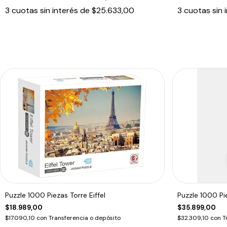
3
cuotas sin interés de
$25.633,00
3
cuotas sin 
Puzzle 1000 Piezas Torre Eiffel
Puzzle 1000 P
$18.989,00
$35.899,00
$17.090,10
con
Transferencia o depósito
$32.309,10
con
T