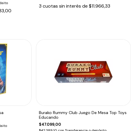
ósito
3
cuotas sin interés de
$11.966,33
333,00
sa
Burako Rummy Club Juego De Mesa Top Toys
Educando
$47.099,00
sito
$42.389,10
con
Transferencia o depósito