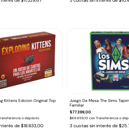
interés de
$11.329,67
3
cuotas sin interés de
$10.
g Kittens Edicion Original Top
Juego De Mesa The Sims Tapimo
Familiar
$77.399,00
ransferencia o depósito
$69.659,10
con
Transferencia o dep
interés de
$18.833,00
3
cuotas sin interés de
$25.