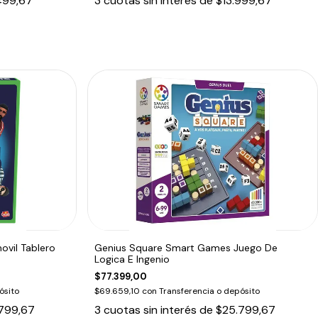
499,67
3
cuotas sin interés de
$13.999,67
vil Tablero
Genius Square Smart Games Juego De
Logica E Ingenio
$77.399,00
ósito
$69.659,10
con
Transferencia o depósito
799,67
3
cuotas sin interés de
$25.799,67