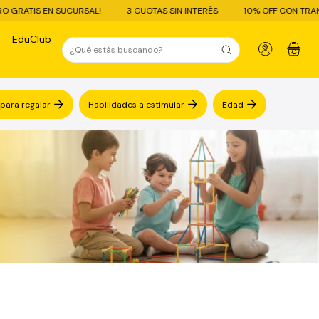
 -
3 CUOTAS SIN INTERÉS -
10% OFF CON TRANSFERENCIA - ENVÍO GRAT
EduClub
0
 para regalar
Habilidades a estimular
Edad