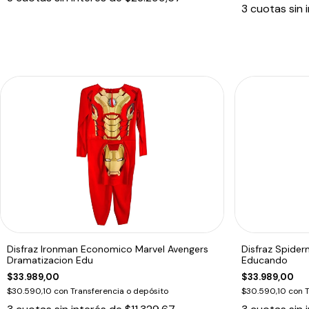
3
cuotas sin 
Disfraz Ironman Economico Marvel Avengers
Disfraz Spide
Dramatizacion Edu
Educando
$33.989,00
$33.989,00
$30.590,10
con
Transferencia o depósito
$30.590,10
con
T