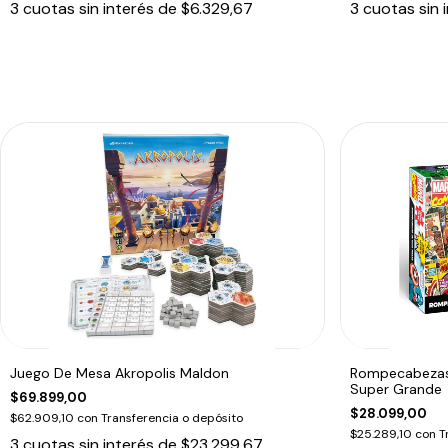
3
cuotas sin interés de
$6.329,67
3
cuotas sin 
Juego De Mesa Akropolis Maldon
Rompecabezas
Super Grande
$69.899,00
$28.099,00
$62.909,10
con
Transferencia o depósito
$25.289,10
con
T
3
cuotas sin interés de
$23.299,67