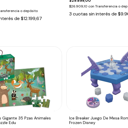
$29.899,00
$26.909,10
con
Transferencia o dep
ransferencia o depósito
3
cuotas sin interés de
$9.9
interés de
$12.199,67
Gigante 35 Pzas Animales
Ice Breaker Juego De Mesa Rom
zzle Edu
Frozen Disney