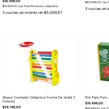
$16.499,00
$62.998,20
con
$14.849,10
con
Transferencia o depósito
3
cuotas sin 
3
cuotas sin interés de
$5.499,67
Abaco Contador Didactico Forma De Jirafa Y
Pim Pam Pum 
Colores
$16.499,00
$35.799,00
$14.849,10
con
T