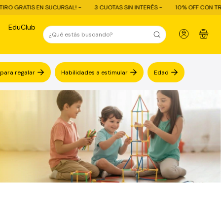
3 CUOTAS SIN INTERÉS -
10% OFF CON TRANSFERENCIA - ENVÍO GRATIS
EduClub
0
 para regalar
Habilidades a estimular
Edad