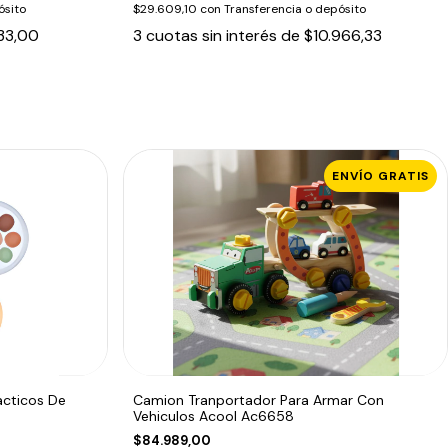
ósito
$29.609,10
con
Transferencia o depósito
33,00
3
cuotas sin interés de
$10.966,33
ENVÍO GRATIS
acticos De
Camion Tranportador Para Armar Con
Vehiculos Acool Ac6658
$84.989,00