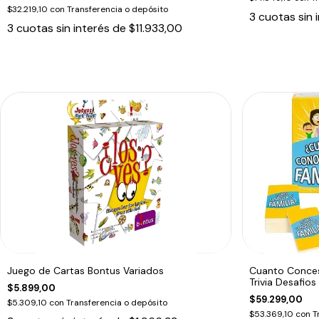
$32.219,10
con
Transferencia o depósito
3
cuotas sin 
3
cuotas sin interés de
$11.933,00
Juego de Cartas Bontus Variados
Cuanto Conces
Trivia Desafios
$5.899,00
$59.299,00
$5.309,10
con
Transferencia o depósito
$53.369,10
con
T