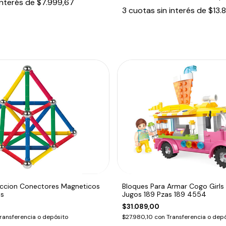
interés de
$7.999,67
3
cuotas sin interés de
$13.
ccion Conectores Magneticos
Bloques Para Armar Cogo Girl
as
Jugos 189 Pzas 189 4554
$31.089,00
ransferencia o depósito
$27.980,10
con
Transferencia o depó