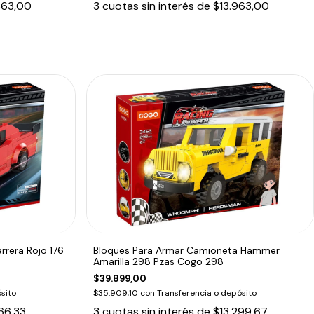
363,00
3
cuotas sin interés de
$13.963,00
rrera Rojo 176
Bloques Para Armar Camioneta Hammer
Amarilla 298 Pzas Cogo 298
$39.899,00
sito
$35.909,10
con
Transferencia o depósito
66,33
3
cuotas sin interés de
$13.299,67