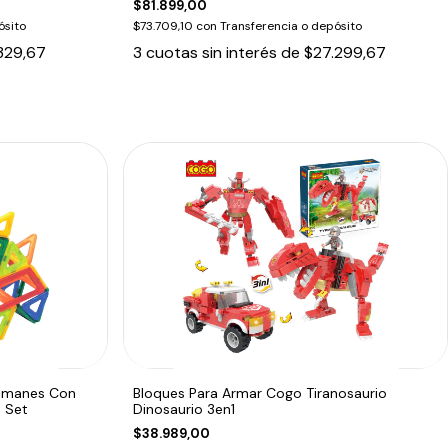
$81.899,00
ósito
$73.709,10
con
Transferencia o depósito
329,67
3
cuotas sin interés de
$27.299,67
 Imanes Con
Bloques Para Armar Cogo Tiranosaurio
 Set
Dinosaurio 3en1
$38.989,00