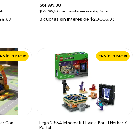
$61.999,00
ito
$55.799,10
con
Transferencia o depósito
99,67
3
cuotas sin interés de
$20.666,33
ENVÍO GRATIS
ENVÍO GRATIS
mar Con
Lego 21584 Minecraft El Viaje Por El Nether Y
Portal