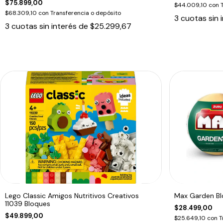
$75.899,00
$44.009,10
con
$68.309,10
con
Transferencia o depósito
3
cuotas sin 
3
cuotas sin interés de
$25.299,67
Lego Classic Amigos Nutritivos Creativos
Max Garden Bl
11039 Bloques
$28.499,00
$49.899,00
$25.649,10
con
T