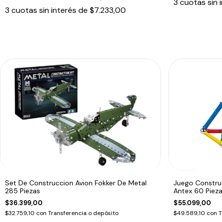
3
cuotas sin 
3
cuotas sin interés de
$7.233,00
Set De Construccion Avion Fokker De Metal
Juego Constru
285 Piezas
Antex 60 Piez
$36.399,00
$55.099,00
$32.759,10
con
Transferencia o depósito
$49.589,10
con
T