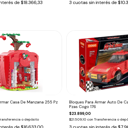
interés de
$18.366,33
3
cuotas sin interés de
$10.
Armar Casa De Manzana 255 Pz
Bloques Para Armar Auto De Ca
Pzas Cogo 176
$23.899,00
ransferencia o depósito
$21.509,10
con
Transferencia o depó
interés de
$16.633,00
3
cuotas sin interés de
$7.9