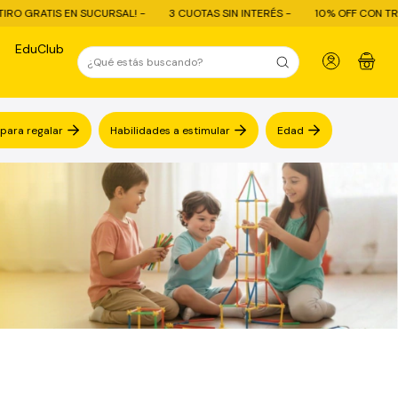
L! -
3 CUOTAS SIN INTERÉS -
10% OFF CON TRANSFERENCIA - ENVÍO G
EduClub
0
 para regalar
Habilidades a estimular
Edad