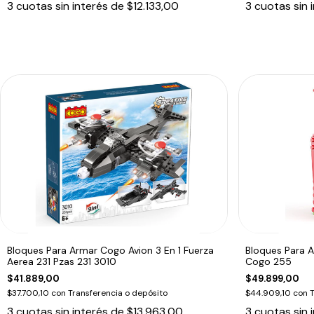
3
cuotas sin interés de
$12.133,00
3
cuotas sin 
Bloques Para Armar Cogo Avion 3 En 1 Fuerza
Bloques Para 
Aerea 231 Pzas 231 3010
Cogo 255
$41.889,00
$49.899,00
$37.700,10
con
Transferencia o depósito
$44.909,10
con
T
3
cuotas sin interés de
$13.963,00
3
cuotas sin 