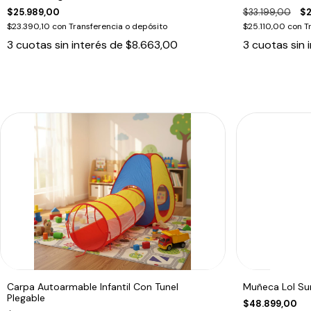
$25.989,00
$33.199,00
$2
$23.390,10
con
Transferencia o depósito
$25.110,00
con
T
3
cuotas sin interés de
$8.663,00
3
cuotas sin 
Carpa Autoarmable Infantil Con Tunel
Muñeca Lol Sur
Plegable
$48.899,00