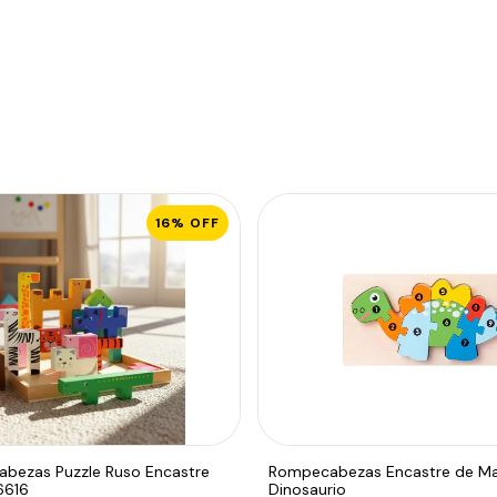
16
%
OFF
bezas Puzzle Ruso Encastre
Rompecabezas Encastre de M
6616
Dinosaurio