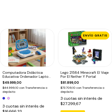
ENVÍO GRATIS
Computadora Didáctica
Lego 21584 Minecraft El Viaje
Educativa Ordenador Laptop
Por El Nether Y Portal
Infantil
$49.999,00
$81.899,00
$44.999,10
con
Transferencia o
$73.709,10
con
Transferencia o
depósito
depósito
3
cuotas sin interés de
$27.299,67
3
cuotas sin interés de
$16.666,33