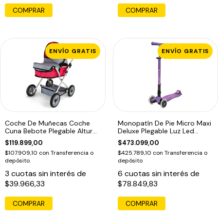
COMPRAR
ENVÍO GRATIS
ENVÍO GRATIS
Coche De Muñecas Coche
Monopatín De Pie Micro Maxi
Cuna Bebote Plegable Altura
Deluxe Plegable Luz Led
Regulable
Morado Morado
$119.899,00
$473.099,00
$107.909,10
con
Transferencia o
$425.789,10
con
Transferencia o
depósito
depósito
3
cuotas sin interés de
6
cuotas sin interés de
$39.966,33
$78.849,83
COMPRAR