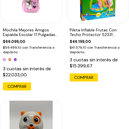
Mochila Mejores Amigos
Pileta Inflable Frutas Con
Espalda Escolar 17 Pulgadas
Techo Protector 52331
91397 Edu
Bestway Edu
$66.099,00
$46.199,00
$59.489,10
con
Transferencia o
$41.579,10
con
Transferencia o
depósito
depósito
3
cuotas sin interés de
$15.399,67
3
cuotas sin interés de
$22.033,00
COMPRAR
COMPRAR