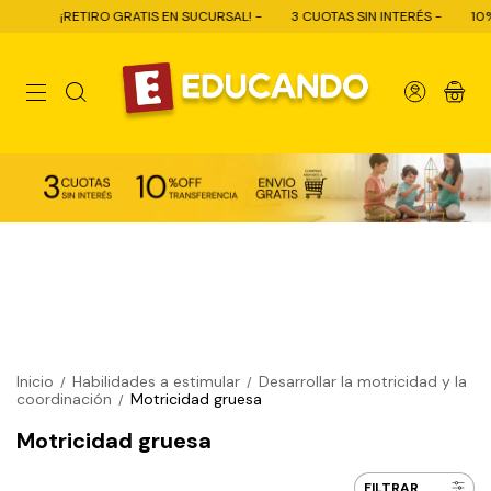
ETIRO GRATIS EN SUCURSAL! -
3 CUOTAS SIN INTERÉS -
10% OFF CON TR
0
Inicio
Habilidades a estimular
Desarrollar la motricidad y la
/
/
coordinación
Motricidad gruesa
/
Motricidad gruesa
FILTRAR