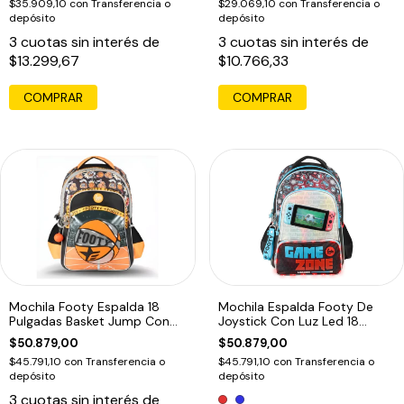
$35.909,10
con
Transferencia o
$29.069,10
con
Transferencia o
depósito
depósito
3
cuotas sin interés de
3
cuotas sin interés de
$13.299,67
$10.766,33
Mochila Footy Espalda 18
Mochila Espalda Footy De
Pulgadas Basket Jump Con
Joystick Con Luz Led 18
Luz Led Naranja Único
Pulgadas Rojo
$50.879,00
$50.879,00
$45.791,10
con
Transferencia o
$45.791,10
con
Transferencia o
depósito
depósito
3
cuotas sin interés de