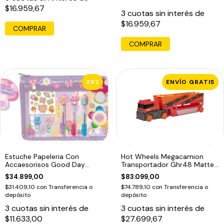
$16.959,67
3
cuotas sin interés de
$16.959,67
COMPRAR
3X2
ENVÍO GRATIS
Estuche Papeleria Con
Hot Wheels Megacamion
Accaesorisos Good Day
Transportador Ghr48 Mattel
Honguito
Color Rojo Y Naranja
$34.899,00
$83.099,00
$31.409,10
con
Transferencia o
$74.789,10
con
Transferencia o
depósito
depósito
3
cuotas sin interés de
3
cuotas sin interés de
$11.633,00
$27.699,67