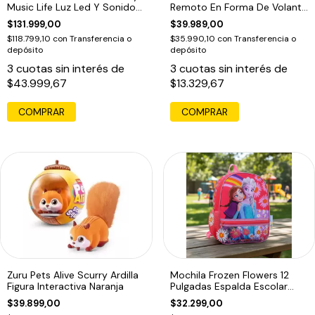
Music Life Luz Led Y Sonido
Remoto En Forma De Volante
18p Rosa
1:18 Blanco Águila Con
$131.999,00
$39.989,00
Embalaje Adicional
$118.799,10
con
Transferencia o
$35.990,10
con
Transferencia o
depósito
depósito
3
cuotas sin interés de
3
cuotas sin interés de
$43.999,67
$13.329,67
Zuru Pets Alive Scurry Ardilla
Mochila Frozen Flowers 12
Figura Interactiva Naranja
Pulgadas Espalda Escolar
Coral
$39.899,00
$32.299,00