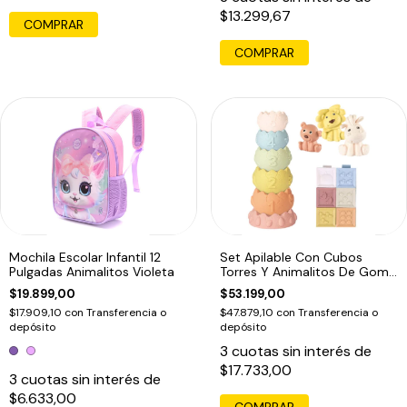
$13.299,67
COMPRAR
Mochila Escolar Infantil 12
Set Apilable Con Cubos
Pulgadas Animalitos Violeta
Torres Y Animalitos De Goma
Color Pastel
$19.899,00
$53.199,00
$17.909,10
con
Transferencia o
$47.879,10
con
Transferencia o
depósito
depósito
3
cuotas sin interés de
$17.733,00
3
cuotas sin interés de
$6.633,00