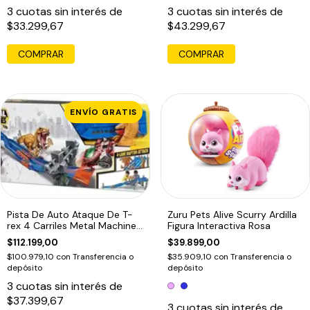
3
cuotas sin interés de
3
cuotas sin interés de
$33.299,67
$43.299,67
COMPRAR
ENVÍO GRATIS
Pista De Auto Ataque De T-
Zuru Pets Alive Scurry Ardilla
rex 4 Carriles Metal Machines
Figura Interactiva Rosa
Amarillo
$112.199,00
$39.899,00
$100.979,10
con
Transferencia o
$35.909,10
con
Transferencia o
depósito
depósito
3
cuotas sin interés de
$37.399,67
3
cuotas sin interés de