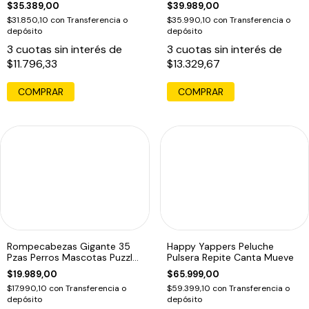
$35.389,00
$39.989,00
$31.850,10
con
Transferencia o
$35.990,10
con
Transferencia o
depósito
depósito
3
cuotas sin interés de
3
cuotas sin interés de
$11.796,33
$13.329,67
COMPRAR
COMPRAR
Rompecabezas Gigante 35
Happy Yappers Peluche
Pzas Perros Mascotas Puzzle
Pulsera Repite Canta Mueve
Piso Edu
$19.989,00
$65.999,00
$17.990,10
con
Transferencia o
$59.399,10
con
Transferencia o
depósito
depósito