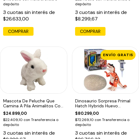
depósito
depósito
3
cuotas sin interés de
3
cuotas sin interés de
$26.633,00
$8.299,67
COMPRAR
COMPRAR
ENVÍO GRATIS
Mascota De Peluche Que
Dinosaurio Sorpresa Primal
Camina A Pila Animalitos Con
Hatch Hybrids Huevo
Sonido
Eclosiona
$24.899,00
$80.299,00
$22.409,10
con
Transferencia o
$72.269,10
con
Transferencia o
depósito
depósito
3
cuotas sin interés de
3
cuotas sin interés de