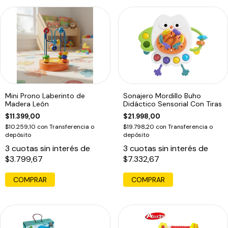
Mini Prono Laberinto de
Sonajero Mordillo Buho
Madera León
Didáctico Sensorial Con Tiras
$11.399,00
$21.998,00
$10.259,10
con
Transferencia o
$19.798,20
con
Transferencia o
depósito
depósito
3
cuotas sin interés de
3
cuotas sin interés de
$3.799,67
$7.332,67
COMPRAR
COMPRAR