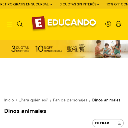
SUCURSAL! -
3 CUOTAS SIN INTERÉS -
10% OFF CON TRANSFERENCIA - E
0
Inicio
¿Para quién es?
Fan de personajes
Dinos animales
/
/
/
Dinos animales
FILTRAR