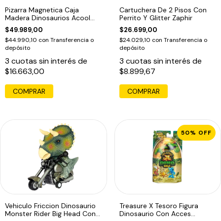
Pizarra Magnetica Caja
Cartuchera De 2 Pisos Con
Madera Dinosaurios Acool
Perrito Y Glitter Zaphir
Ac7216
$49.989,00
$26.699,00
$44.990,10
con
Transferencia o
$24.029,10
con
Transferencia o
depósito
depósito
3
cuotas sin interés de
3
cuotas sin interés de
$16.663,00
$8.899,67
COMPRAR
50
%
OFF
Vehiculo Friccion Dinosaurio
Treasure X Tesoro Figura
Monster Rider Big Head Con
Dinosaurio Con Acces