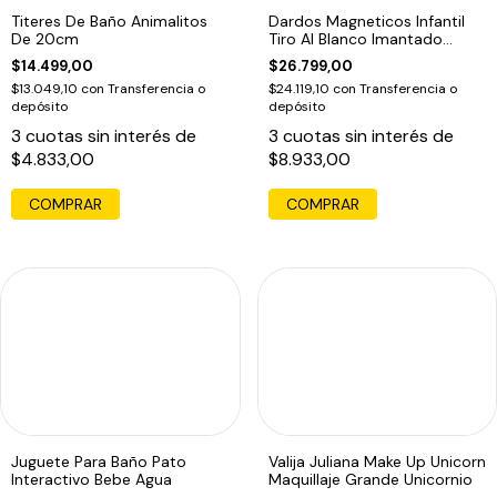
Titeres De Baño Animalitos
Dardos Magneticos Infantil
De 20cm
Tiro Al Blanco Imantado
Tiburon
$14.499,00
$26.799,00
$13.049,10
con
Transferencia o
$24.119,10
con
Transferencia o
depósito
depósito
3
cuotas sin interés de
3
cuotas sin interés de
$4.833,00
$8.933,00
COMPRAR
Juguete Para Baño Pato
Valija Juliana Make Up Unicorn
Interactivo Bebe Agua
Maquillaje Grande Unicornio