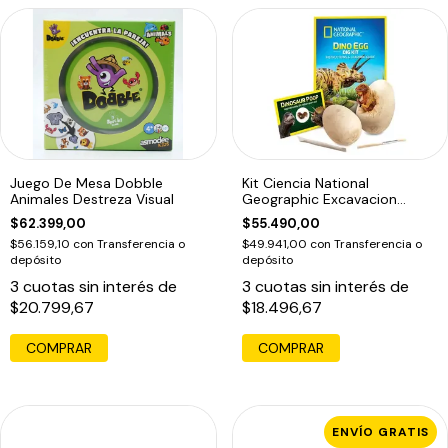
Juego De Mesa Dobble
Kit Ciencia National
Animales Destreza Visual
Geographic Excavacion
Huevos Dinosaurio
$62.399,00
$55.490,00
$56.159,10
con
Transferencia o
$49.941,00
con
Transferencia o
depósito
depósito
3
cuotas sin interés de
3
cuotas sin interés de
$20.799,67
$18.496,67
ENVÍO GRATIS