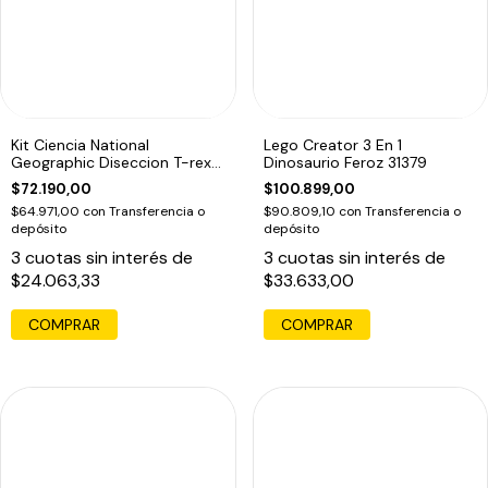
Kit Ciencia National
Lego Creator 3 En 1
Geographic Diseccion T-rex
Dinosaurio Feroz 31379
Brilla
$72.190,00
$100.899,00
$64.971,00
con
Transferencia o
$90.809,10
con
Transferencia o
depósito
depósito
3
cuotas sin interés de
3
cuotas sin interés de
$24.063,33
$33.633,00
COMPRAR