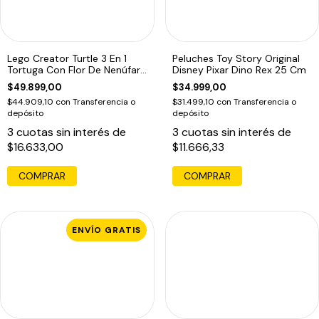
Lego Creator Turtle 3 En 1
Peluches Toy Story Original
Tortuga Con Flor De Nenúfar
Disney Pixar Dino Rex 25 Cm
31377
$49.899,00
$34.999,00
$44.909,10
con
Transferencia o
$31.499,10
con
Transferencia o
depósito
depósito
3
cuotas sin interés de
3
cuotas sin interés de
$16.633,00
$11.666,33
COMPRAR
COMPRAR
ENVÍO GRATIS