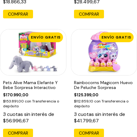
$18.866,33
$28.499,67
COMPRAR
COMPRAR
ENVÍO GRATIS
ENVÍO GRATIS
Pets Alive Mama Elefante Y
Rainbocorns Magicorn Huevo
Bebe Sorpresa Interactivo
De Peluche Sorpresa
$170.990,00
$125.399,00
$153.891,00
con
Transferencia o
$112.859,10
con
Transferencia o
depósito
depósito
3
cuotas sin interés de
3
cuotas sin interés de
$56.996,67
$41.799,67
COMPRAR
COMPRAR