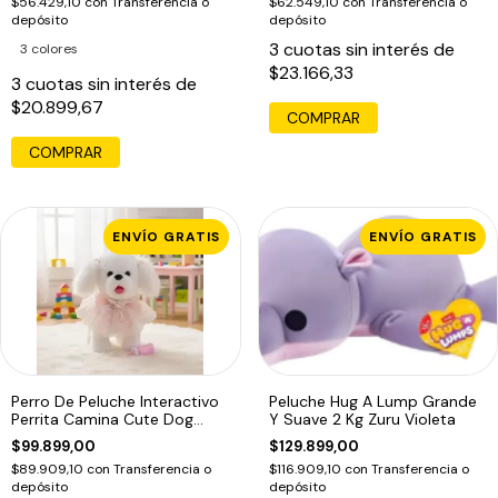
$56.429,10
con
Transferencia o
$62.549,10
con
Transferencia o
depósito
depósito
3
cuotas sin interés de
3 colores
$23.166,33
3
cuotas sin interés de
$20.899,67
COMPRAR
COMPRAR
ENVÍO GRATIS
ENVÍO GRATIS
Perro De Peluche Interactivo
Peluche Hug A Lump Grande
Perrita Camina Cute Dog
Y Suave 2 Kg Zuru Violeta
House
$99.899,00
$129.899,00
$89.909,10
con
Transferencia o
$116.909,10
con
Transferencia o
depósito
depósito