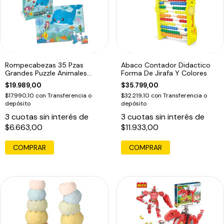
Rompecabezas 35 Pzas
Abaco Contador Didactico
Grandes Puzzle Animales
Forma De Jirafa Y Colores
Oceano Piso Edu
$19.989,00
$35.799,00
$17.990,10
con
Transferencia o
$32.219,10
con
Transferencia o
depósito
depósito
3
cuotas sin interés de
3
cuotas sin interés de
$6.663,00
$11.933,00
COMPRAR