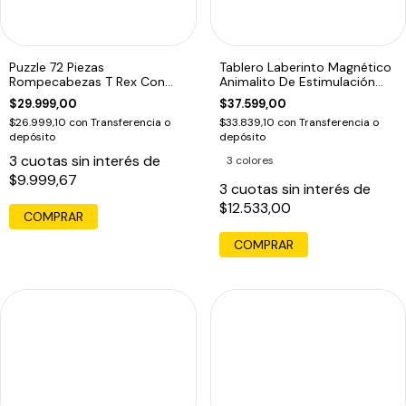
Puzzle 72 Piezas
Tablero Laberinto Magnético
Rompecabezas T Rex Con
Animalito De Estimulación
Libro Las Dino Olimp
Motriz
$29.999,00
$37.599,00
$26.999,10
con
Transferencia o
$33.839,10
con
Transferencia o
depósito
depósito
3
cuotas sin interés de
3 colores
$9.999,67
3
cuotas sin interés de
$12.533,00
COMPRAR