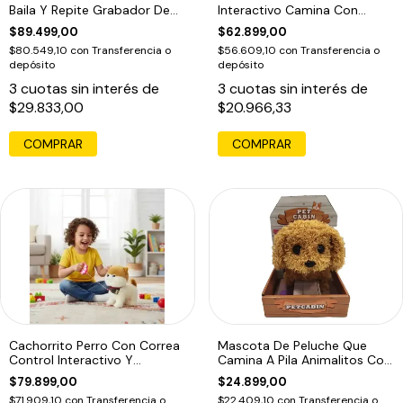
Baila Y Repite Grabador De
Interactivo Camina Con
Voz
Sonido
$89.499,00
$62.899,00
$80.549,10
con
Transferencia o
$56.609,10
con
Transferencia o
depósito
depósito
3
cuotas sin interés de
3
cuotas sin interés de
$29.833,00
$20.966,33
COMPRAR
COMPRAR
Cachorrito Perro Con Correa
Mascota De Peluche Que
Control Interactivo Y
Camina A Pila Animalitos Con
Accesorios
Sonido
$79.899,00
$24.899,00
$71.909,10
con
Transferencia o
$22.409,10
con
Transferencia o