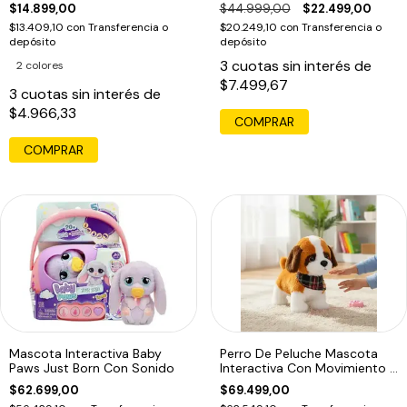
Moto
Sorpresa 646
$14.899,00
$44.999,00
$22.499,00
$13.409,10
con
Transferencia o
$20.249,10
con
Transferencia o
depósito
depósito
3
cuotas sin interés de
2 colores
$7.499,67
3
cuotas sin interés de
$4.966,33
COMPRAR
Mascota Interactiva Baby
Perro De Peluche Mascota
Paws Just Born Con Sonido
Interactiva Con Movimiento Y
Sonido
$62.699,00
$69.499,00