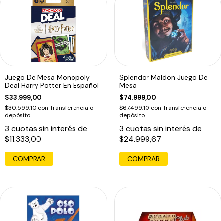
Juego De Mesa Monopoly
Splendor Maldon Juego De
Deal Harry Potter En Español
Mesa
$33.999,00
$74.999,00
$30.599,10
con
Transferencia o
$67.499,10
con
Transferencia o
depósito
depósito
3
cuotas sin interés de
3
cuotas sin interés de
$11.333,00
$24.999,67