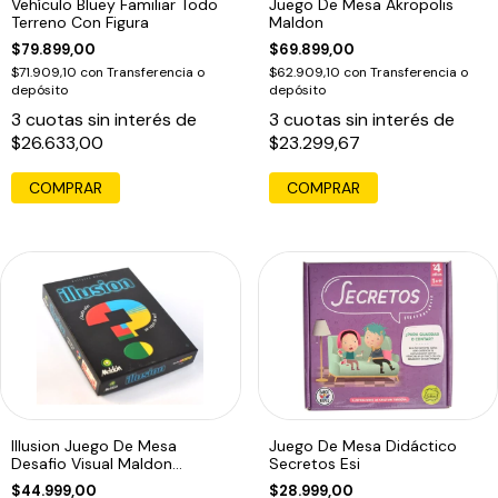
Vehículo Bluey Familiar Todo
Juego De Mesa Akropolis
Terreno Con Figura
Maldon
$79.899,00
$69.899,00
$71.909,10
con
Transferencia o
$62.909,10
con
Transferencia o
depósito
depósito
3
cuotas sin interés de
3
cuotas sin interés de
$26.633,00
$23.299,67
COMPRAR
Illusion Juego De Mesa
Juego De Mesa Didáctico
Desafio Visual Maldon
Secretos Esi
Educando
$44.999,00
$28.999,00