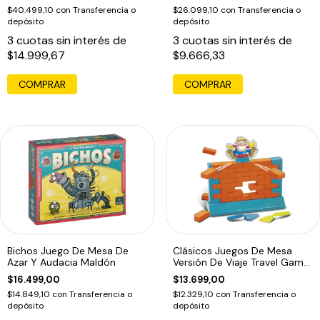
$40.499,10
con
Transferencia o
$26.099,10
con
Transferencia o
depósito
depósito
3
cuotas sin interés de
3
cuotas sin interés de
$14.999,67
$9.666,33
Bichos Juego De Mesa De
Clásicos Juegos De Mesa
Azar Y Audacia Maldón
Versión De Viaje Travel Game
Ditoys
$16.499,00
$13.699,00
$14.849,10
con
Transferencia o
$12.329,10
con
Transferencia o
depósito
depósito