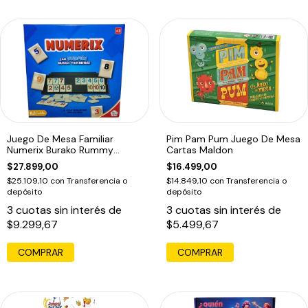
Juego De Mesa Familiar
Pim Pam Pum Juego De Mesa
Numerix Burako Rummy
Cartas Maldon
Clasico
$27.899,00
$16.499,00
$25.109,10
con
Transferencia o
$14.849,10
con
Transferencia o
depósito
depósito
3
cuotas sin interés de
3
cuotas sin interés de
$9.299,67
$5.499,67