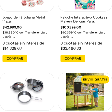
Juego de Té Juliana Metal
Peluche Interactivo Cookeez
14pzs
Makery Delicias Para
Panqueques
$42.989,00
$100.399,00
$38.690,10
con
Transferencia o
$90.359,10
con
Transferencia o
depósito
depósito
3
cuotas sin interés de
3
cuotas sin interés de
$14.329,67
$33.466,33
COMPRAR
ENVÍO GRATIS