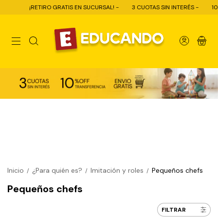
RO GRATIS EN SUCURSAL! -
3 CUOTAS SIN INTERÉS -
10% OFF CON TRAN
0
Inicio
¿Para quién es?
Imitación y roles
Pequeños chefs
/
/
/
Pequeños chefs
FILTRAR