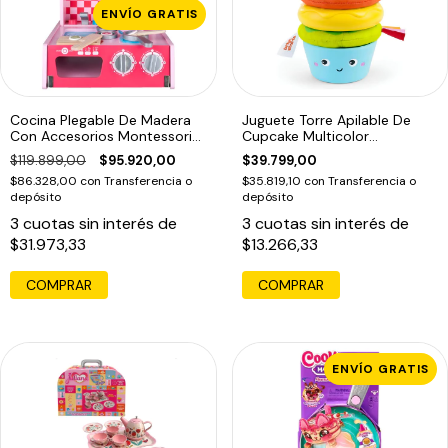
ENVÍO GRATIS
Cocina Plegable De Madera
Juguete Torre Apilable De
Con Accesorios Montessori
Cupcake Multicolor
Rosa
Multicolor
$119.899,00
$95.920,00
$39.799,00
$86.328,00
con
Transferencia o
$35.819,10
con
Transferencia o
depósito
depósito
3
cuotas sin interés de
3
cuotas sin interés de
$31.973,33
$13.266,33
ENVÍO GRATIS