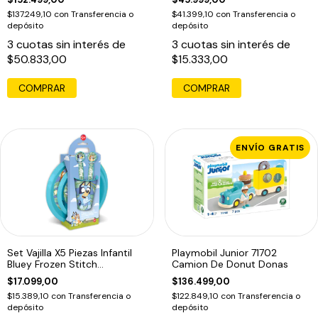
$137.249,10
con
Transferencia o
$41.399,10
con
Transferencia o
depósito
depósito
3
cuotas sin interés de
3
cuotas sin interés de
$50.833,00
$15.333,00
ENVÍO GRATIS
Set Vajilla X5 Piezas Infantil
Playmobil Junior 71702
Bluey Frozen Stitch
Camion De Donut Donas
Spiderman
$17.099,00
$136.499,00
$15.389,10
con
Transferencia o
$122.849,10
con
Transferencia o
depósito
depósito