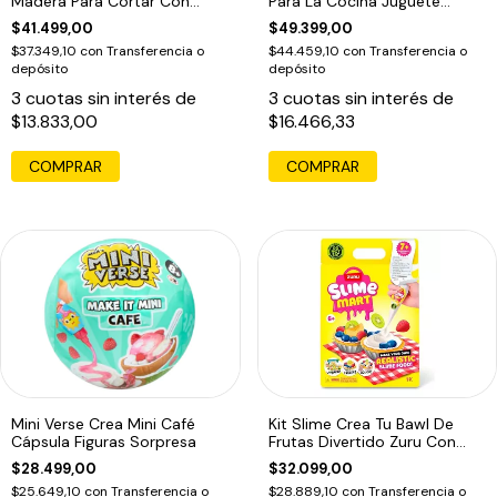
Madera Para Cortar Con
Para La Cocina Juguete
Velcro
Sorpresa
$41.499,00
$49.399,00
$37.349,10
con
Transferencia o
$44.459,10
con
Transferencia o
depósito
depósito
3
cuotas sin interés de
3
cuotas sin interés de
$13.833,00
$16.466,33
Mini Verse Crea Mini Café
Kit Slime Crea Tu Bawl De
Cápsula Figuras Sorpresa
Frutas Divertido Zuru Con
Embalaje Adicional
$28.499,00
$32.099,00
$25.649,10
con
Transferencia o
$28.889,10
con
Transferencia o