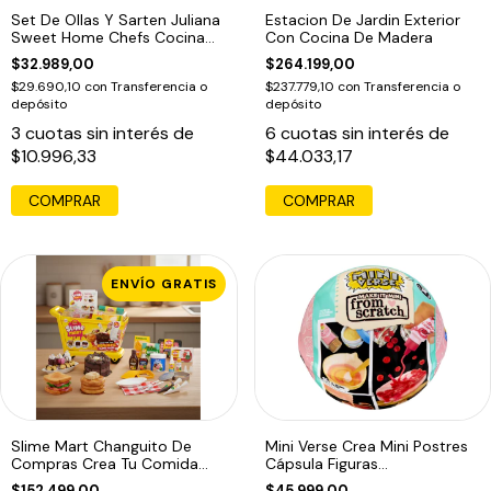
Set De Ollas Y Sarten Juliana
Estacion De Jardin Exterior
Sweet Home Chefs Cocina
Con Cocina De Madera
Ed
$32.989,00
$264.199,00
$29.690,10
con
Transferencia o
$237.779,10
con
Transferencia o
depósito
depósito
3
cuotas sin interés de
6
cuotas sin interés de
$10.996,33
$44.033,17
COMPRAR
COMPRAR
ENVÍO GRATIS
Slime Mart Changuito De
Mini Verse Crea Mini Postres
Compras Crea Tu Comida
Cápsula Figuras
Favorita
Coleccionables
$152.499,00
$45.999,00