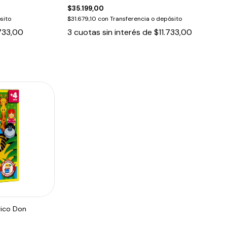
$35.199,00
sito
$31.679,10
con
Transferencia o depósito
733,00
3
cuotas sin interés de
$11.733,00
ico Don