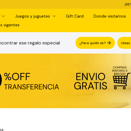
¡RETIRO GRATIS EN SUC
d
Juegos y juguetes
Gift Card
Donde visitarnos
s vigentes
contrar ese regalo especial
¿Para quién es?
Ideas
os