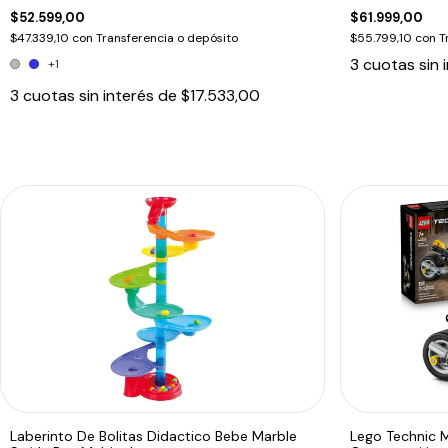
$52.599,00
$61.999,00
$47.339,10
con
Transferencia o depósito
$55.799,10
con
T
3
cuotas sin 
+1
3
cuotas sin interés de
$17.533,00
Laberinto De Bolitas Didactico Bebe Marble
Lego Technic M