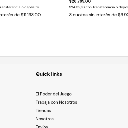
$26.799,00
ransferencia o depósito
$24.119,10
con
Transferencia o depós
interés de
$11.133,00
3
cuotas sin interés de
$8.9
Quick links
El Poder del Juego
Trabaja con Nosotros
Tiendas
Nosotros
Envíos