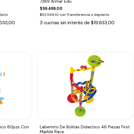
7389 Armar Edu
$59.499,00
ósito
$53.549,10
con
Transferencia o depósito
533,00
3
cuotas sin interés de
$19.833,00
rico 80pzs Con
Laberinto De Bolitas Didactico 46 Piezas First
Marble Race