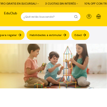
URSAL! -
3 CUOTAS SIN INTERÉS -
10% OFF CON TRANSFERENCIA - ENV
EduClub
0
 para regalar
Habilidades a estimular
Edad