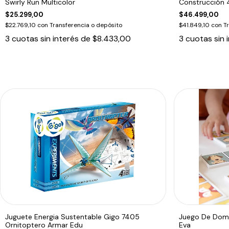
Swirly Run Multicolor
Construcción 
$25.299,00
$46.499,00
$22.769,10
con
Transferencia o depósito
$41.849,10
con
T
3
cuotas sin interés de
$8.433,00
3
cuotas sin 
Juguete Energia Sustentable Gigo 7405
Juego De Domi
Ornitoptero Armar Edu
Eva