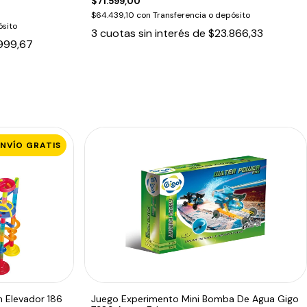
$71.599,00
$64.439,10
con
Transferencia o depósito
ósito
3
cuotas sin interés de
$23.866,33
999,67
ENVÍO GRATIS
n Elevador 186
Juego Experimento Mini Bomba De Agua Gigo