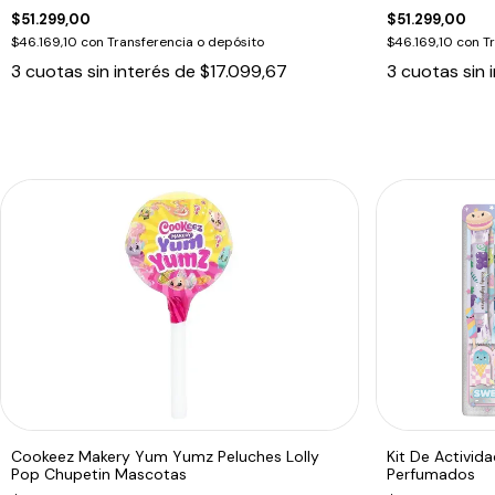
$51.299,00
$51.299,00
$46.169,10
con
Transferencia o depósito
$46.169,10
con
T
3
cuotas sin interés de
$17.099,67
3
cuotas sin 
Cookeez Makery Yum Yumz Peluches Lolly
Kit De Activi
Pop Chupetin Mascotas
Perfumados