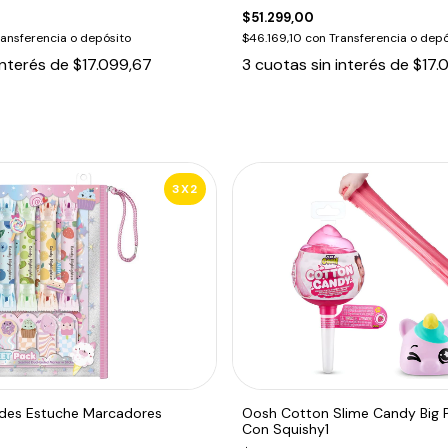
$51.299,00
ransferencia o depósito
$46.169,10
con
Transferencia o depó
interés de
$17.099,67
3
cuotas sin interés de
$17.
3X2
dades Estuche Marcadores
Oosh Cotton Slime Candy Big
Con Squishy1