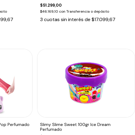
$51.299,00
sito
$46.169,10
con
Transferencia o depósito
099,67
3
cuotas sin interés de
$17.099,67
 Pop Perfumado
Slimy Slime Sweet 100gr Ice Dream
Perfumado