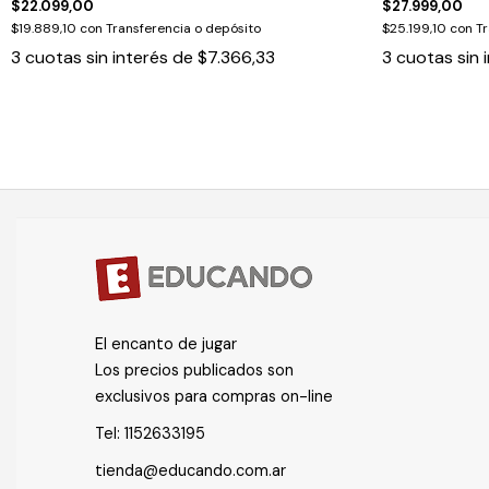
$22.099,00
$27.999,00
$19.889,10
con
Transferencia o depósito
$25.199,10
con
Tr
3
cuotas sin interés de
$7.366,33
3
cuotas sin 
El encanto de jugar
Los precios publicados son
exclusivos para compras on-line
Tel:
1152633195
tienda@educando.com.ar