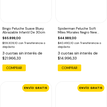
Bingo Peluche Suave Bluey
Spiderman Peluche Soft
Abrazable Infantil De 30cm
Miles Morales Negro New
Toys Edu
$65.899,00
$44.989,00
$59.309,10
con
Transferencia o
$40.490,10
con
Transferencia o
depósito
depósito
3
cuotas sin interés de
3
cuotas sin interés de
$21.966,33
$14.996,33
COMPRAR
ENVÍO GRATIS
ENVÍO GRATIS