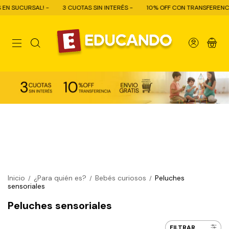
! -
3 CUOTAS SIN INTERÉS -
10% OFF CON TRANSFERENCIA - ENVÍO GR
0
Inicio
¿Para quién es?
Bebés curiosos
Peluches
/
/
/
sensoriales
Peluches sensoriales
FILTRAR