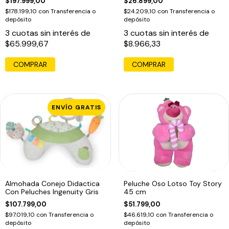
$197.999,00
$26.899,00
$178.199,10
con
Transferencia o
$24.209,10
con
Transferencia o
depósito
depósito
3
cuotas sin interés de
3
cuotas sin interés de
$65.999,67
$8.966,33
ENVÍO GRATIS
Almohada Conejo Didactica
Peluche Oso Lotso Toy Story
Con Peluches Ingenuity Gris
45 cm
$107.799,00
$51.799,00
$97.019,10
con
Transferencia o
$46.619,10
con
Transferencia o
depósito
depósito