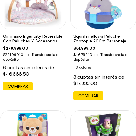
Gimnasio Ingenuity Reversible
Squishmallows Peluche
Con Peluches Y Accesorios
Zootopia 20Cm Personaje
Yudy1
$279.999,00
$51.999,00
$251.999,10
con
Transferencia o
$46.799,10
con
Transferencia o
depósito
depósito
6
cuotas sin interés de
3 colores
$46.666,50
3
cuotas sin interés de
$17.333,00
COMPRAR