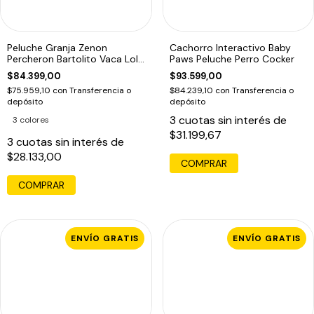
Peluche Granja Zenon
Cachorro Interactivo Baby
Percheron Bartolito Vaca Lola
Paws Peluche Perro Cocker
De 35Cm1
$84.399,00
$93.599,00
$75.959,10
con
Transferencia o
$84.239,10
con
Transferencia o
depósito
depósito
3
cuotas sin interés de
3 colores
$31.199,67
3
cuotas sin interés de
$28.133,00
COMPRAR
COMPRAR
ENVÍO GRATIS
ENVÍO GRATIS