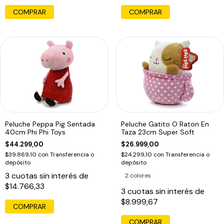
COMPRAR
COMPRAR
Peluche Peppa Pig Sentada
Peluche Gatito O Raton En
40cm Phi Phi Toys
Taza 23cm Super Soft
$44.299,00
$26.999,00
$39.869,10
con
Transferencia o
$24.299,10
con
Transferencia o
depósito
depósito
3
cuotas sin interés de
2 colores
$14.766,33
3
cuotas sin interés de
$8.999,67
COMPRAR
COMPRAR