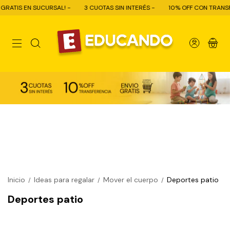
GRATIS EN SUCURSAL! -
3 CUOTAS SIN INTERÉS -
10% OFF CON TRANSFE
0
Inicio
Ideas para regalar
Mover el cuerpo
Deportes patio
/
/
/
Deportes patio