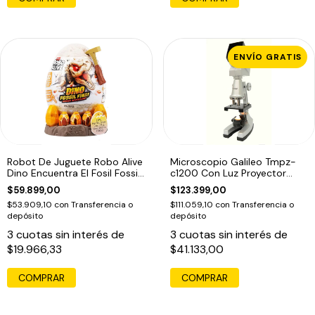
ENVÍO GRATIS
Robot De Juguete Robo Alive
Microscopio Galileo Tmpz-
Dino Encuentra El Fosil Fossil
c1200 Con Luz Proyector
Beige Con Embalaje Adicional
Educando Varios
$59.899,00
$123.399,00
$53.909,10
con
Transferencia o
$111.059,10
con
Transferencia o
depósito
depósito
3
cuotas sin interés de
3
cuotas sin interés de
$19.966,33
$41.133,00