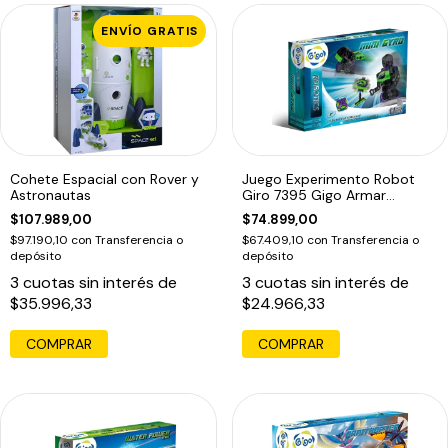
ENVÍO GRATIS
Cohete Espacial con Rover y
Juego Experimento Robot
Astronautas
Giro 7395 Gigo Armar
Giroscopio Edu
$107.989,00
$74.899,00
$97.190,10
con
Transferencia o
$67.409,10
con
Transferencia o
depósito
depósito
3
cuotas sin interés de
3
cuotas sin interés de
$35.996,33
$24.966,33
COMPRAR
COMPRAR