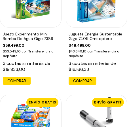
Juego Experimento Mini
Juguete Energia Sustentable
Bomba De Agua Gigo 7389
Gigo 7405 Ornitoptero
Armar Edu
Armar Edu
$59.499,00
$48.499,00
$53.549,10
con
Transferencia o
$43.649,10
con
Transferencia o
depósito
depósito
3
cuotas sin interés de
3
cuotas sin interés de
$19.833,00
$16.166,33
COMPRAR
COMPRAR
ENVÍO GRATIS
ENVÍO GRATIS