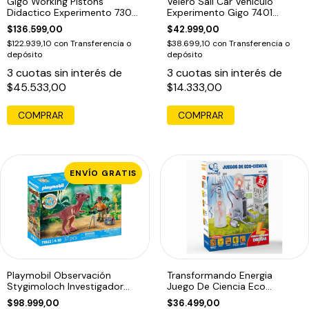
Gigo Working Pistons
Velero Sail Car Vehiculo
Didactico Experimento 7300
Experimento Gigo 7401
Educando
Educando
$136.599,00
$42.999,00
$122.939,10
con
Transferencia o
$38.699,10
con
Transferencia o
depósito
depósito
3
cuotas sin interés de
3
cuotas sin interés de
$45.533,00
$14.333,00
COMPRAR
ENVÍO GRATIS
Playmobil Observación
Transformando Energia
Stygimoloch Investigador
Juego De Ciencia Eco
+37pcs 71822
Aprende Galileo
$98.999,00
$36.499,00