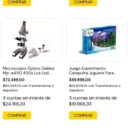
COMPRAR
Microscopio Óptico Galileo
Juego Experimento
Mp-a450 450x Luz Led
Catapulta Juguete Para
Educativo Gris
Armar Gigo 7406 Edu
$72.499,00
$59.899,00
$65.249,10
con
Transferencia o
$53.909,10
con
Transferencia o
depósito
depósito
3
cuotas sin interés de
3
cuotas sin interés de
$24.166,33
$19.966,33
COMPRAR