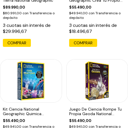
Tierra National Geographic
Geographic Crea Tu Propio
Volcán
$89.990,00
$55.490,00
$80.991,00
con
Transferencia o
$49.941,00
con
Transferencia o
depósito
depósito
3
cuotas sin interés de
3
cuotas sin interés de
$29.996,67
$18.496,67
Kit Ciencia National
Juego De Ciencia Rompe Tu
Geographic Quimica
Propia Geoda National
Experimentos
Geographic
$55.490,00
$55.490,00
$49.941,00
con
Transferencia o
$49.941,00
con
Transferencia o