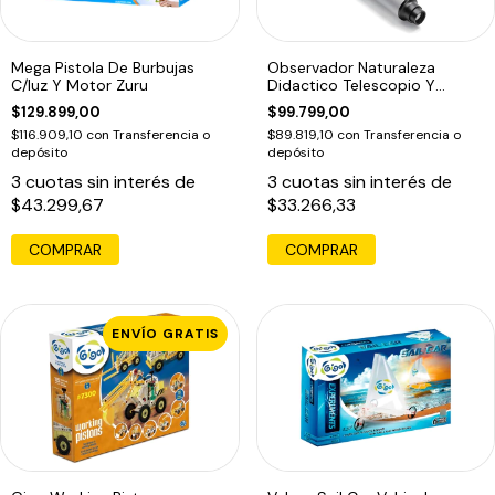
Mega Pistola De Burbujas
Observador Naturaleza
C/luz Y Motor Zuru
Didactico Telescopio Y
Microscopio
$129.899,00
$99.799,00
$116.909,10
con
Transferencia o
$89.819,10
con
Transferencia o
depósito
depósito
3
cuotas sin interés de
3
cuotas sin interés de
$43.299,67
$33.266,33
COMPRAR
COMPRAR
ENVÍO GRATIS