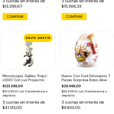
3
cuotas sin interés de
3
cuotas sin interés de
$13.299,67
$15.566,33
COMPRAR
ENVÍO GRATIS
Microscopio Galileo Tmpz-
Huevo Con Fosil Dinosaurio 7
c1200 Con Luz Proyector
Piezas Sorpresa Robo Alive
Educando
$123.399,00
$29.499,00
$111.059,10
con
Transferencia o
$26.549,10
con
Transferencia o
depósito
depósito
3
cuotas sin interés de
3
cuotas sin interés de
$41.133,00
$9.833,00