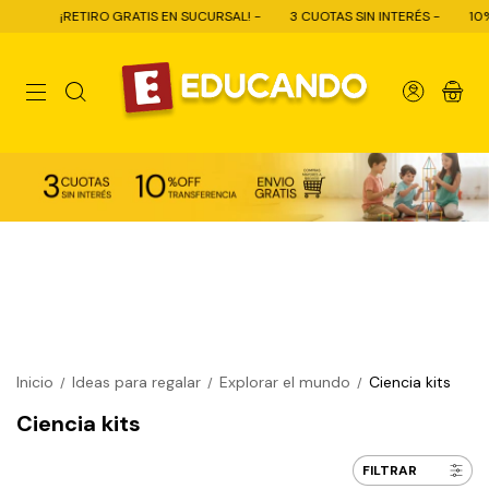
TIRO GRATIS EN SUCURSAL! -
3 CUOTAS SIN INTERÉS -
10% OFF CON TR
0
Inicio
Ideas para regalar
Explorar el mundo
Ciencia kits
/
/
/
Ciencia kits
FILTRAR