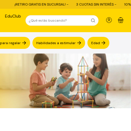
¡RETIRO GRATIS EN SUCURSAL! -
3 CUOTAS SIN INTERÉS -
10% OFF 
EduClub
0
 para regalar
Habilidades a estimular
Edad