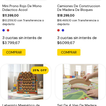
Mini Prono Rojo De Mono
Camiones De Construccion
Didactico Acool
De Madera De Bloques
$11.399,00
$18.299,00
$10.259,10
con
Transferencia o
$16.469,10
con
Transferencia o
depósito
depósito
3
cuotas sin interés de
3
cuotas sin interés de
$3.799,67
$6.099,67
COMPRAR
COMPRAR
25
%
OFF
Laberinto Magnético de
Set De 4 Vias De Madera