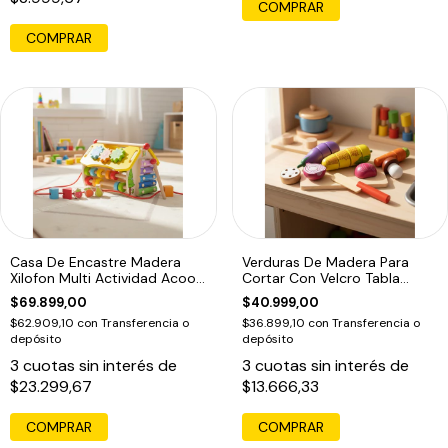
COMPRAR
Casa De Encastre Madera
Verduras De Madera Para
Xilofon Multi Actividad Acool
Cortar Con Velcro Tabla
6622 F
Acool 6654
$69.899,00
$40.999,00
$62.909,10
con
Transferencia o
$36.899,10
con
Transferencia o
depósito
depósito
3
cuotas sin interés de
3
cuotas sin interés de
$23.299,67
$13.666,33