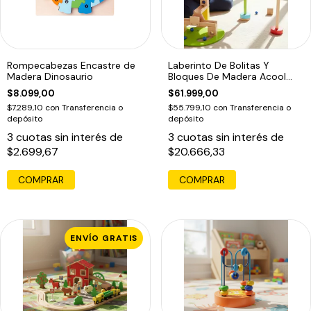
Rompecabezas Encastre de
Laberinto De Bolitas Y
Madera Dinosaurio
Bloques De Madera Acool
Para Niños Multicolor
$8.099,00
$61.999,00
$7.289,10
con
Transferencia o
$55.799,10
con
Transferencia o
depósito
depósito
3
cuotas sin interés de
3
cuotas sin interés de
$2.699,67
$20.666,33
COMPRAR
ENVÍO GRATIS