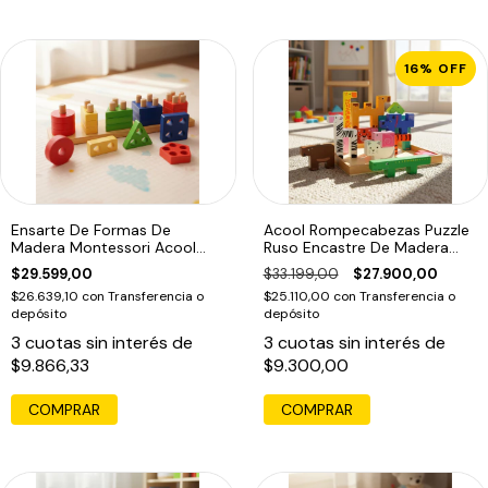
16
%
OFF
Ensarte De Formas De
Acool Rompecabezas Puzzle
Madera Montessori Acool
Ruso Encastre De Madera
Ac7318
Ac6616
$29.599,00
$33.199,00
$27.900,00
$26.639,10
con
Transferencia o
$25.110,00
con
Transferencia o
depósito
depósito
3
cuotas sin interés de
3
cuotas sin interés de
$9.866,33
$9.300,00
COMPRAR