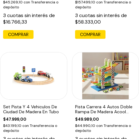
$45.269,10
con
Transferencia o
$157.499,10
con
Transferencia o
depósito
depósito
3
cuotas sin interés de
3
cuotas sin interés de
$16.766,33
$58.333,00
Set Pista Y 4 Vehiculos De
Pista Carrera 4 Autos Doble
Ciudad De Madera En Tubo
Rampa De Madera Acool
Ac6694
$47.999,00
$49.989,00
$43.199,10
con
Transferencia o
$44.990,10
con
Transferencia o
depósito
depósito
3
cuotas sin interés de
3
cuotas sin interés de