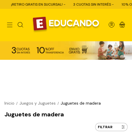
ATIS EN SUCURSAL! -
3 CUOTAS SIN INTERÉS -
10% OFF CON TRANSFERE
0
Inicio
Juegos y Juguetes
Juguetes de madera
/
/
Juguetes de madera
FILTRAR