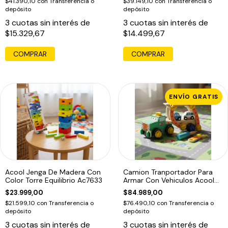
$41.390,10
con
Transferencia o
$39.149,10
con
Transferencia o
depósito
depósito
3
cuotas sin interés de
3
cuotas sin interés de
$15.329,67
$14.499,67
COMPRAR
ENVÍO GRATIS
Acool Jenga De Madera Con
Camion Tranportador Para
Color Torre Equilibrio Ac7633
Armar Con Vehiculos Acool
Ac6658
$23.999,00
$84.989,00
$21.599,10
con
Transferencia o
$76.490,10
con
Transferencia o
depósito
depósito
3
cuotas sin interés de
3
cuotas sin interés de