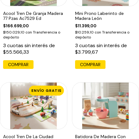
Acool Tren De Granja Madera
Mini Prono Laberinto de
77 Pzas Ac7529 Ed
Madera León
$166.699,00
$11.399,00
$150.029,10
con
Transferencia o
$10.259,10
con
Transferencia o
depósito
depósito
3
cuotas sin interés de
3
cuotas sin interés de
$55.566,33
$3.799,67
COMPRAR
ENVÍO GRATIS
Acool Tren De La Ciudad
Batidora De Madera Con