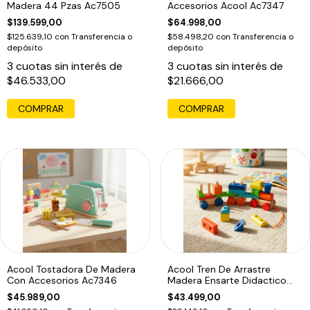
Madera 44 Pzas Ac7505
Accesorios Acool Ac7347
$139.599,00
$64.998,00
$125.639,10
con
Transferencia o
$58.498,20
con
Transferencia o
depósito
depósito
3
cuotas sin interés de
3
cuotas sin interés de
$46.533,00
$21.666,00
COMPRAR
Acool Tostadora De Madera
Acool Tren De Arrastre
Con Accesorios Ac7346
Madera Ensarte Didactico
Ac7621
$45.989,00
$43.499,00