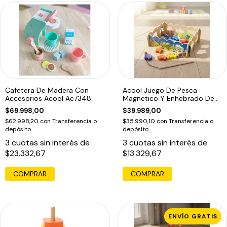
Cafetera De Madera Con
Acool Juego De Pesca
Accesorios Acool Ac7348
Magnetico Y Enhebrado De
Madera Ac7632
$69.998,00
$39.989,00
$62.998,20
con
Transferencia o
$35.990,10
con
Transferencia o
depósito
depósito
3
cuotas sin interés de
3
cuotas sin interés de
$23.332,67
$13.329,67
COMPRAR
ENVÍO GRATIS