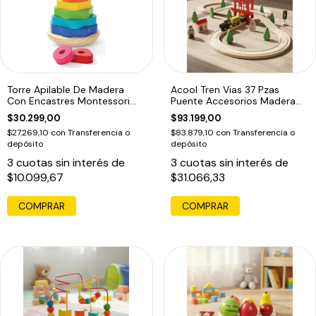
Torre Apilable De Madera
Acool Tren Vias 37 Pzas
Con Encastres Montessori
Puente Accesorios Madera
Multicolor
Ac7504
$30.299,00
$93.199,00
$27.269,10
con
Transferencia o
$83.879,10
con
Transferencia o
depósito
depósito
3
cuotas sin interés de
3
cuotas sin interés de
$10.099,67
$31.066,33
COMPRAR