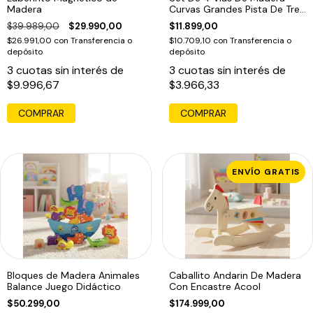
Madera
Curvas Grandes Pista De Tren
Acool
$39.989,00
$29.990,00
$11.899,00
$26.991,00
con
Transferencia o
$10.709,10
con
Transferencia o
depósito
depósito
3
cuotas sin interés de
3
cuotas sin interés de
$9.996,67
$3.966,33
COMPRAR
ENVÍO GRATIS
Bloques de Madera Animales
Caballito Andarin De Madera
Balance Juego Didáctico
Con Encastre Acool
$50.299,00
$174.999,00