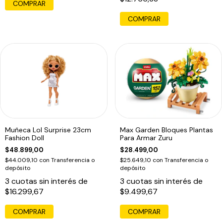
COMPRAR
Muñeca Lol Surprise 23cm
Max Garden Bloques Plantas
Fashion Doll
Para Armar Zuru
$48.899,00
$28.499,00
$44.009,10
con
Transferencia o
$25.649,10
con
Transferencia o
depósito
depósito
3
cuotas sin interés de
3
cuotas sin interés de
$16.299,67
$9.499,67
COMPRAR
COMPRAR