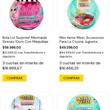
Bola Lol Surprise! Mermaids
Mini Verse Minic Accesorios
Sirenas 10cm Con Maquillaje
Para La Cocina Juguete
Sorpresa
$56.999,00
$49.399,00
$51.299,10
con
Transferencia o
$44.459,10
con
Transferencia o
depósito
depósito
3
cuotas sin interés de
3
cuotas sin interés de
$18.999,67
$16.466,33