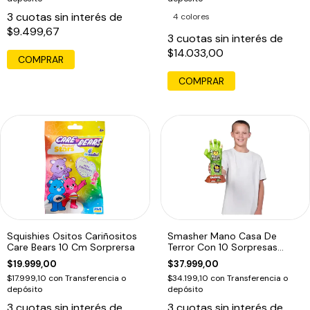
3
cuotas sin interés de
4 colores
$9.499,67
3
cuotas sin interés de
$14.033,00
COMPRAR
Squishies Ositos Cariñositos
Smasher Mano Casa De
Care Bears 10 Cm Sorprersa
Terror Con 10 Sorpresas
Tiburón
$19.999,00
$37.999,00
$17.999,10
con
Transferencia o
$34.199,10
con
Transferencia o
depósito
depósito
3
cuotas sin interés de
3
cuotas sin interés de