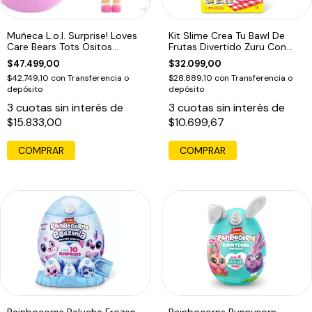
Muñeca L.o.l. Surprise! Loves
Kit Slime Crea Tu Bawl De
Care Bears Tots Ositos
Frutas Divertido Zuru Con
Cariños
Embalaje Adicional
$47.499,00
$32.099,00
$42.749,10
con
Transferencia o
$28.889,10
con
Transferencia o
depósito
depósito
3
cuotas sin interés de
3
cuotas sin interés de
$15.833,00
$10.699,67
Rainbocorns Peluche Frozen
Rainbocorns Bunnycorn