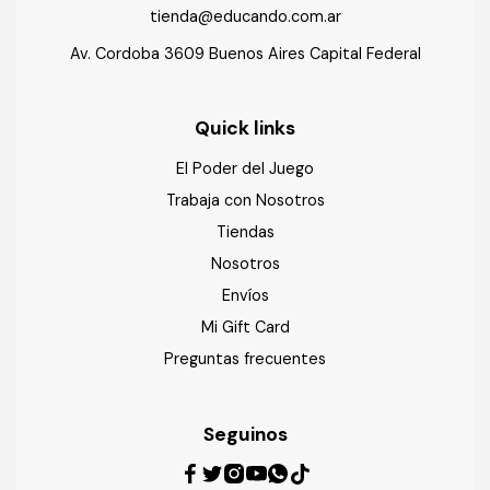
tienda@educando.com.ar
Av. Cordoba 3609 Buenos Aires Capital Federal
Quick links
El Poder del Juego
Trabaja con Nosotros
Tiendas
Nosotros
Envíos
Mi Gift Card
Preguntas frecuentes
Seguinos