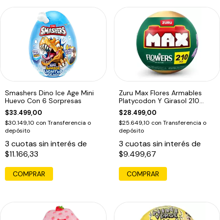
Smashers Dino Ice Age Mini
Zuru Max Flores Armables
Huevo Con 6 Sorpresas
Platycodon Y Girasol 210
Platycodon Y Girasol
$33.499,00
$28.499,00
$30.149,10
con
Transferencia o
$25.649,10
con
Transferencia o
depósito
depósito
3
cuotas sin interés de
3
cuotas sin interés de
$11.166,33
$9.499,67
COMPRAR