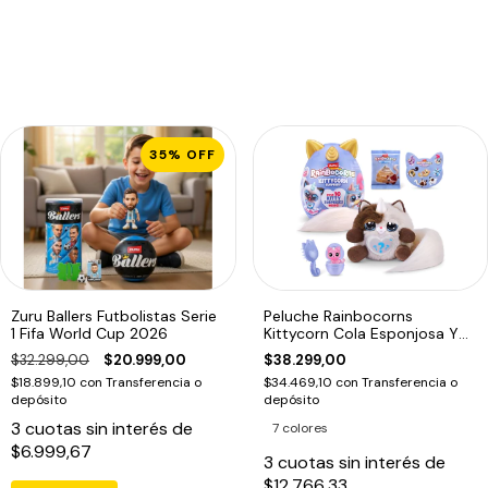
35
%
OFF
Zuru Ballers Futbolistas Serie
Peluche Rainbocorns
1 Fifa World Cup 2026
Kittycorn Cola Esponjosa Y
10 Sorpresas
$32.299,00
$20.999,00
$38.299,00
$18.899,10
con
Transferencia o
$34.469,10
con
Transferencia o
depósito
depósito
3
cuotas sin interés de
7 colores
$6.999,67
3
cuotas sin interés de
$12.766,33