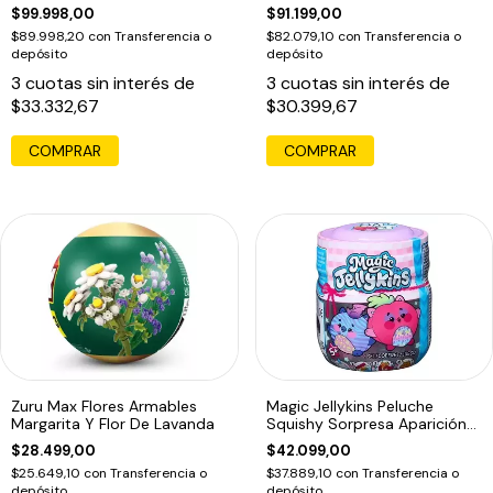
Violeta
Sorpresas Rosa
$99.998,00
$91.199,00
$89.998,20
con
Transferencia o
$82.079,10
con
Transferencia o
depósito
depósito
3
cuotas sin interés de
3
cuotas sin interés de
$33.332,67
$30.399,67
Zuru Max Flores Armables
Magic Jellykins Peluche
Margarita Y Flor De Lavanda
Squishy Sorpresa Aparición
Mágica Tapa Violeta
$28.499,00
$42.099,00
$25.649,10
con
Transferencia o
$37.889,10
con
Transferencia o
depósito
depósito