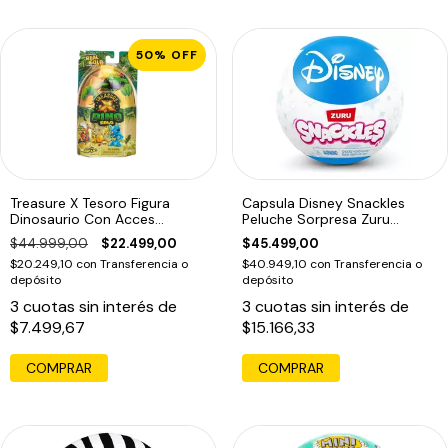
50
%
OFF
Treasure X Tesoro Figura
Capsula Disney Snackles
Dinosaurio Con Acces
Peluche Sorpresa Zuru
Sorpresa 646
Sorpresa
$44.999,00
$22.499,00
$45.499,00
$20.249,10
con
Transferencia o
$40.949,10
con
Transferencia o
depósito
depósito
3
cuotas sin interés de
3
cuotas sin interés de
$7.499,67
$15.166,33