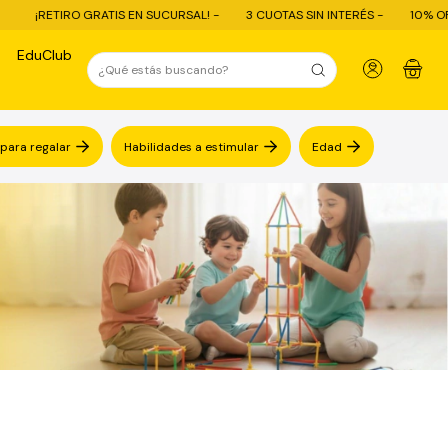
¡RETIRO GRATIS EN SUCURSAL! -
3 CUOTAS SIN INTERÉS -
10% OFF CO
EduClub
0
 para regalar
Habilidades a estimular
Edad