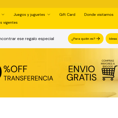
d
Juegos y juguetes
Gift Card
Donde visitarnos
s vigentes
contrar ese regalo especial
¿Para quién es?
Ideas