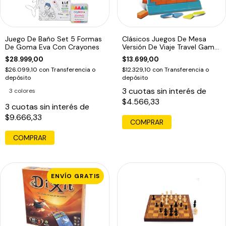
Juego De Baño Set 5 Formas
Clásicos Juegos De Mesa
De Goma Eva Con Crayones
Versión De Viaje Travel Game
Ditoys
$28.999,00
$13.699,00
$26.099,10
con
Transferencia o
$12.329,10
con
Transferencia o
depósito
depósito
3
cuotas sin interés de
3 colores
$4.566,33
3
cuotas sin interés de
$9.666,33
COMPRAR
COMPRAR
ENVÍO GRATIS