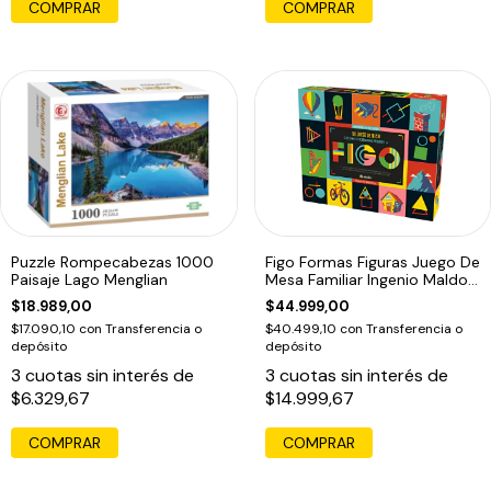
Puzzle Rompecabezas 1000
Figo Formas Figuras Juego De
Paisaje Lago Menglian
Mesa Familiar Ingenio Maldon
Ed
$18.989,00
$44.999,00
$17.090,10
con
Transferencia o
$40.499,10
con
Transferencia o
depósito
depósito
3
cuotas sin interés de
3
cuotas sin interés de
$6.329,67
$14.999,67