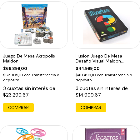
Juego De Mesa Akropolis
Illusion Juego De Mesa
Maldon
Desafio Visual Maldon
Educando
$69.899,00
$44.999,00
$62.909,10
con
Transferencia o
$40.499,10
con
Transferencia o
depósito
depósito
3
cuotas sin interés de
3
cuotas sin interés de
$23.299,67
$14.999,67