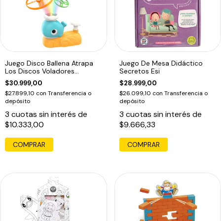
Juego Disco Ballena Atrapa
Juego De Mesa Didáctico
Los Discos Voladores
Secretos Esi
Agilidad Y M
$30.999,00
$28.999,00
$27.899,10
con
Transferencia o
$26.099,10
con
Transferencia o
depósito
depósito
3
cuotas sin interés de
3
cuotas sin interés de
$10.333,00
$9.666,33
COMPRAR