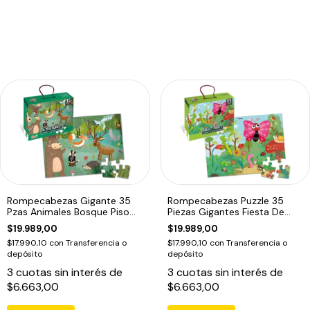
Rompecabezas Gigante 35
Rompecabezas Puzzle 35
Pzas Animales Bosque Piso
Piezas Gigantes Fiesta De
Puzzle Edu
Bichitos
$19.989,00
$19.989,00
$17.990,10
con
Transferencia o
$17.990,10
con
Transferencia o
depósito
depósito
3
cuotas sin interés de
3
cuotas sin interés de
$6.663,00
$6.663,00