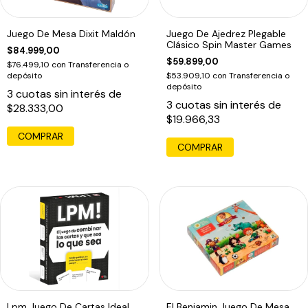
Juego De Mesa Dixit Maldón
Juego De Ajedrez Plegable
Clásico Spin Master Games
$84.999,00
$59.899,00
$76.499,10
con
Transferencia o
depósito
$53.909,10
con
Transferencia o
depósito
3
cuotas sin interés de
3
cuotas sin interés de
$28.333,00
$19.966,33
Lpm Juego De Cartas Ideal
El Benjamin Juego De Mesa