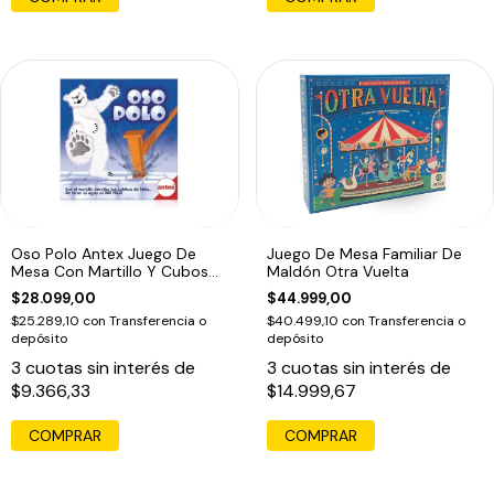
Oso Polo Antex Juego De
Juego De Mesa Familiar De
Mesa Con Martillo Y Cubos
Maldón Otra Vuelta
De Hielo
$28.099,00
$44.999,00
$25.289,10
con
Transferencia o
$40.499,10
con
Transferencia o
depósito
depósito
3
cuotas sin interés de
3
cuotas sin interés de
$9.366,33
$14.999,67