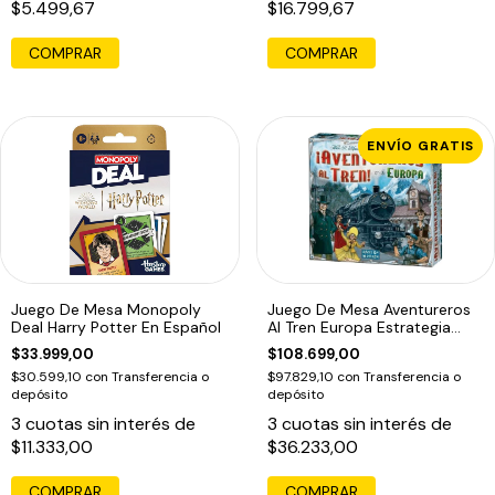
$5.499,67
$16.799,67
ENVÍO GRATIS
Juego De Mesa Monopoly
Juego De Mesa Aventureros
Deal Harry Potter En Español
Al Tren Europa Estrategia
Maldon
$33.999,00
$108.699,00
$30.599,10
con
Transferencia o
$97.829,10
con
Transferencia o
depósito
depósito
3
cuotas sin interés de
3
cuotas sin interés de
$11.333,00
$36.233,00