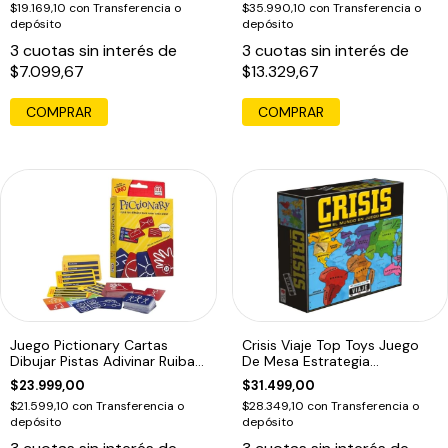
$19.169,10
con
Transferencia o
$35.990,10
con
Transferencia o
depósito
depósito
3
cuotas sin interés de
3
cuotas sin interés de
$7.099,67
$13.329,67
COMPRAR
Juego Pictionary Cartas
Crisis Viaje Top Toys Juego
Dibujar Pistas Adivinar Ruibal
De Mesa Estrategia
Edu
Educando
$23.999,00
$31.499,00
$21.599,10
con
Transferencia o
$28.349,10
con
Transferencia o
depósito
depósito