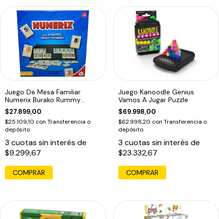
Juego De Mesa Familiar
Juego Kanoodle Genius
Numerix Burako Rummy
Vamos A Jugar Puzzle
Clasico
$27.899,00
$69.998,00
$25.109,10
con
Transferencia o
$62.998,20
con
Transferencia o
depósito
depósito
3
cuotas sin interés de
3
cuotas sin interés de
$9.299,67
$23.332,67
COMPRAR