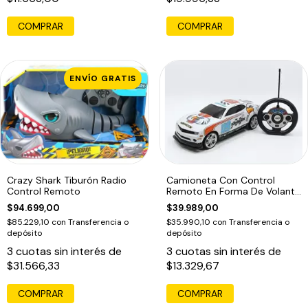
COMPRAR
COMPRAR
ENVÍO GRATIS
Crazy Shark Tiburón Radio
Camioneta Con Control
Control Remoto
Remoto En Forma De Volante
1:18 Blanco Águila Con
$94.699,00
$39.989,00
Embalaje Adicional
$85.229,10
con
Transferencia o
$35.990,10
con
Transferencia o
depósito
depósito
3
cuotas sin interés de
3
cuotas sin interés de
$31.566,33
$13.329,67