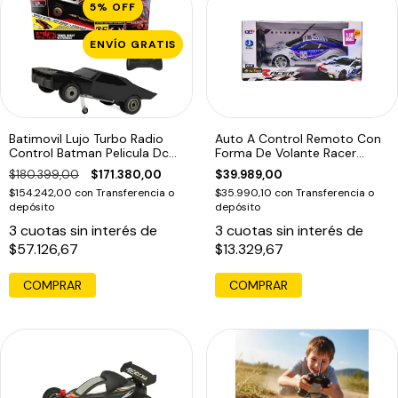
5
%
OFF
ENVÍO GRATIS
Batimovil Lujo Turbo Radio
Auto A Control Remoto Con
Control Batman Pelicula Dc
Forma De Volante Racer
Comics
Turbo 1:18
$180.399,00
$171.380,00
$39.989,00
$154.242,00
con
Transferencia o
$35.990,10
con
Transferencia o
depósito
depósito
3
cuotas sin interés de
3
cuotas sin interés de
$57.126,67
$13.329,67
COMPRAR
COMPRAR